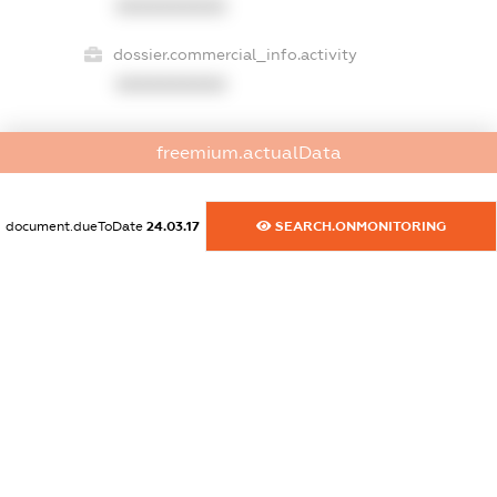
XXXXXXXXXX
dossier.commercial_info.activity
XXXXXXXXXX
freemium.actualData
freemium.exampleText_1
freemium.exampleText_2
freemium.anonymousPerSearch2
document.dueToDate
24.03.17
SEARCH.ONMONITORING
FREEMIUM.DETAILS
FREEMIUM.REGISTER