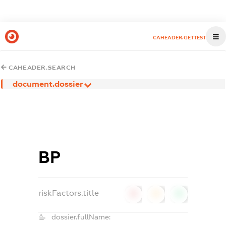
CAHEADER.GETTEST
CAHEADER.SEARCH
document.dossier
ВР
riskFactors.title
0
0
0
dossier.fullName: