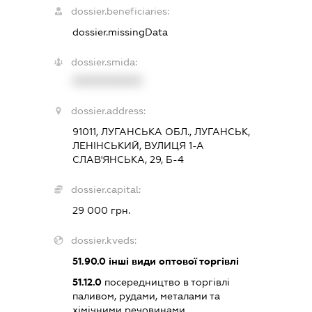
dossier.beneficiaries:
dossier.missingData
dossier.smida:
XXXXXXXXXX
dossier.address:
91011, ЛУГАНСЬКА ОБЛ., ЛУГАНСЬК,
ЛЕНІНСЬКИЙ, ВУЛИЦЯ 1-А
СЛАВ'ЯНСЬКА, 29, Б-4
dossier.capital:
29 000 грн.
dossier.kveds:
51.90.0
інші види оптової торгівлі
51.12.0
посередництво в торгівлі
паливом, рудами, металами та
хімічними речовинами