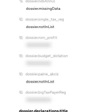
dossier.ndsAnnul
dossier.missingData
dossier.single_tax_reg
dossier.notInList
dossier.non_profit
XXXXXXXXXX
dossier.budget_dotation
XXXXXXXXXX
dossier.palne_akciz
dossier.notInList
dossier.bigTaxPayerReg
XXXXXXXXXX
dossier.declarations.title