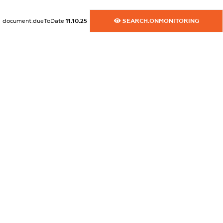
dossier.commercial_info.activity
document.dueToDate
11.10.25
SEARCH.ONMONITORING
XXXXXXXXXX
freemium.exampleText_1
freemium.exampleText_2
freemium.anonymousPerSearch2
FREEMIUM.DETAILS
FREEMIUM.REGISTER