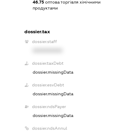
46.75
оптова торгівля хімічними
продуктами
dossier.tax
dossier.staff
XXXXXXXXXX
dossier.taxDebt
dossier.missingData
dossier.esvDebt
dossier.missingData
dossier.ndsPayer
dossier.missingData
dossier.ndsAnnul