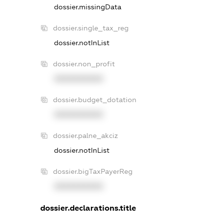
dossier.missingData
dossier.single_tax_reg
dossier.notInList
dossier.non_profit
XXXXXXXXXX
dossier.budget_dotation
XXXXXXXXXX
dossier.palne_akciz
dossier.notInList
dossier.bigTaxPayerReg
XXXXXXXXXX
dossier.declarations.title