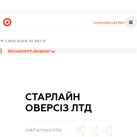
CAHEADER.GETTEST
CAHEADER.SEARCH
document.dossier
СТАРЛАЙН
ОВЕРСІЗ ЛТД
riskFactors.title
0
0
0