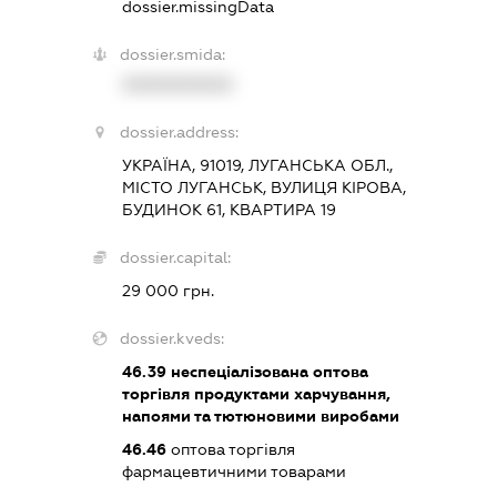
dossier.missingData
dossier.smida:
XXXXXXXXXX
dossier.address:
УКРАЇНА, 91019, ЛУГАНСЬКА ОБЛ.,
МІСТО ЛУГАНСЬК, ВУЛИЦЯ КІРОВА,
БУДИНОК 61, КВАРТИРА 19
dossier.capital:
29 000 грн.
dossier.kveds:
46.39
неспеціалізована оптова
торгівля продуктами харчування,
напоями та тютюновими виробами
46.46
оптова торгівля
фармацевтичними товарами