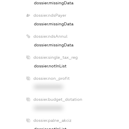
dossier.missingData
dossier.ndsPayer
dossier.missingData
dossier.ndsAnnul
dossier.missingData
dossier.single_tax_reg
dossier.notInList
dossier.non_profit
XXXXXXXXXX
dossier.budget_dotation
XXXXXXXXXX
dossier.palne_akciz