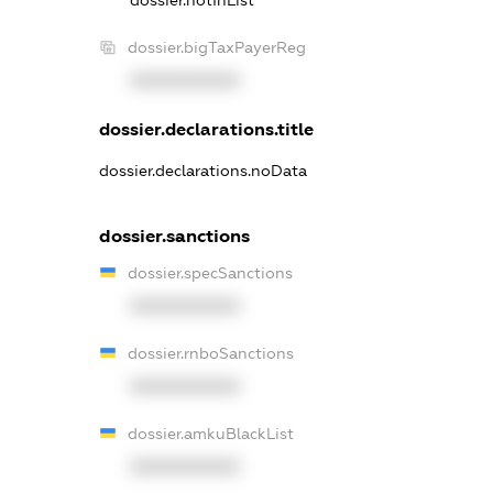
dossier.notInList
dossier.bigTaxPayerReg
XXXXXXXXXX
dossier.declarations.title
dossier.declarations.noData
dossier.sanctions
dossier.specSanctions
XXXXXXXXXX
dossier.rnboSanctions
XXXXXXXXXX
dossier.amkuBlackList
XXXXXXXXXX