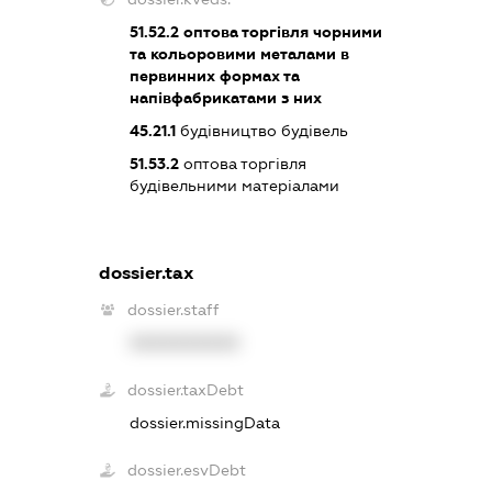
51.52.2
оптова торгівля чорними
та кольоровими металами в
первинних формах та
напівфабрикатами з них
45.21.1
будівництво будівель
51.53.2
оптова торгівля
будівельними матеріалами
dossier.tax
dossier.staff
XXXXXXXXXX
dossier.taxDebt
dossier.missingData
dossier.esvDebt