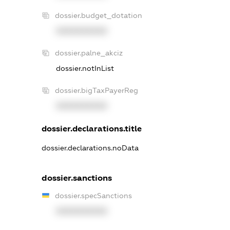
dossier.budget_dotation
XXXXXXXXXX
dossier.palne_akciz
dossier.notInList
dossier.bigTaxPayerReg
XXXXXXXXXX
dossier.declarations.title
dossier.declarations.noData
dossier.sanctions
dossier.specSanctions
XXXXXXXXXX