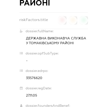
РАЙОНІ
riskFactors.title
0
0
0
dossier.fullName:
ДЕРЖАВНА ВИКОНАВЧА СЛУЖБА
У ТОМАКІВСЬКОМУ РАЙОНІ
dossier.opfSubType:
-
dossier.edrpo:
33576620
dossier.regDate:
27.11.05
dossier.foundersAndBenef: