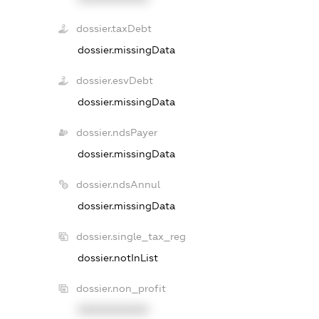
dossier.taxDebt
dossier.missingData
dossier.esvDebt
dossier.missingData
dossier.ndsPayer
dossier.missingData
dossier.ndsAnnul
dossier.missingData
dossier.single_tax_reg
dossier.notInList
dossier.non_profit
XXXXXXXXXX