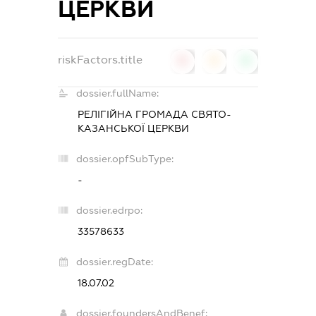
ЦЕРКВИ
riskFactors.title
0
0
0
dossier.fullName:
РЕЛІГІЙНА ГРОМАДА СВЯТО-
КАЗАНСЬКОЇ ЦЕРКВИ
dossier.opfSubType:
-
dossier.edrpo:
33578633
dossier.regDate:
18.07.02
dossier.foundersAndBenef: