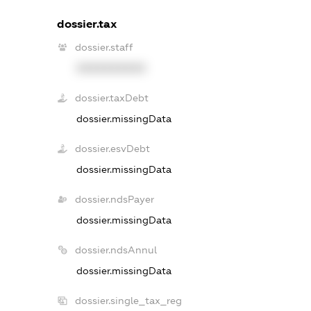
dossier.tax
dossier.staff
XXXXXXXXXX
dossier.taxDebt
dossier.missingData
dossier.esvDebt
dossier.missingData
dossier.ndsPayer
dossier.missingData
dossier.ndsAnnul
dossier.missingData
dossier.single_tax_reg