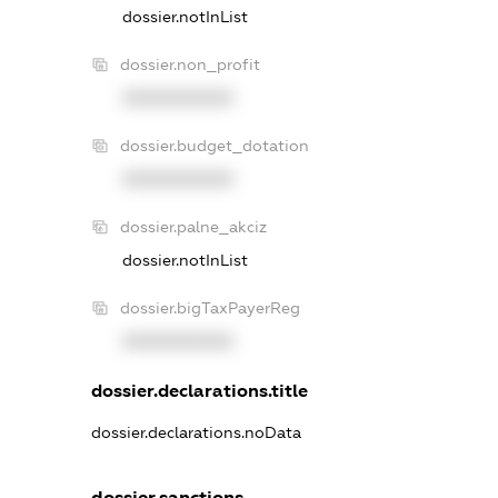
dossier.notInList
dossier.non_profit
XXXXXXXXXX
dossier.budget_dotation
XXXXXXXXXX
dossier.palne_akciz
dossier.notInList
dossier.bigTaxPayerReg
XXXXXXXXXX
dossier.declarations.title
dossier.declarations.noData
dossier.sanctions