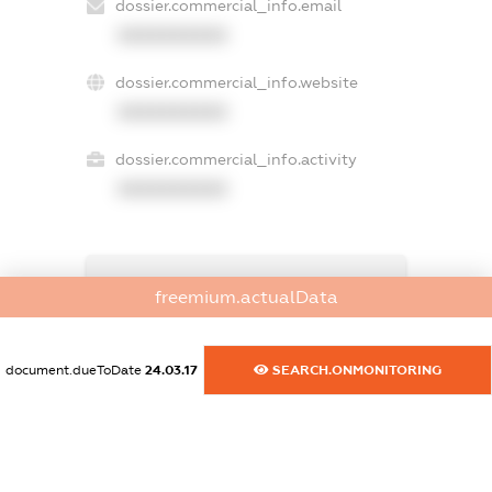
dossier.commercial_info.email
XXXXXXXXXX
dossier.commercial_info.website
XXXXXXXXXX
dossier.commercial_info.activity
XXXXXXXXXX
freemium.exampleText_1
freemium.actualData
freemium.exampleText_2
freemium.anonymousPerSearch2
FREEMIUM.DETAILS
document.dueToDate
24.03.17
SEARCH.ONMONITORING
FREEMIUM.REGISTER