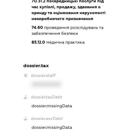
70.31.2
посередницькі послуги під
час купівлі, продажу, здавання в
оренду та оцінювання нерухомості
невиробничого призначення
74.60
проведення розслідувань та
забезпечення безпеки
85.12.0
медична практика
dossier.tax
dossier.staff
XXXXXXXXXX
dossier.taxDebt
dossier.missingData
dossier.esvDebt
dossier.missingData