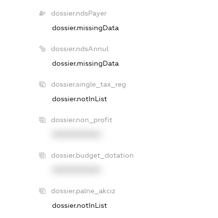
dossier.ndsPayer
dossier.missingData
dossier.ndsAnnul
dossier.missingData
dossier.single_tax_reg
dossier.notInList
dossier.non_profit
XXXXXXXXXX
dossier.budget_dotation
XXXXXXXXXX
dossier.palne_akciz
dossier.notInList