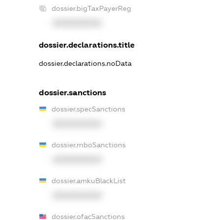
dossier.bigTaxPayerReg
XXXXXXXXXX
dossier.declarations.title
dossier.declarations.noData
dossier.sanctions
dossier.specSanctions
XXXXXXXXXX
dossier.rnboSanctions
XXXXXXXXXX
dossier.amkuBlackList
XXXXXXXXXX
dossier.ofacSanctions