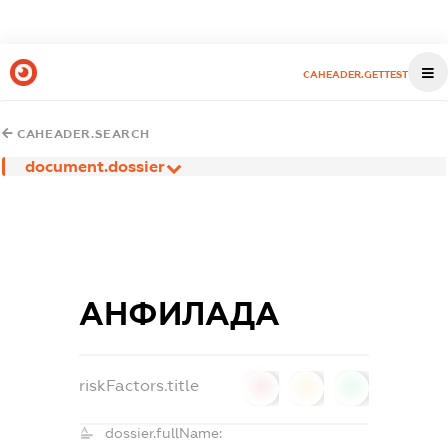
CAHEADER.GETTEST
CAHEADER.SEARCH
document.dossier
АНФИЛАДА
riskFactors.title
0
0
0
dossier.fullName: