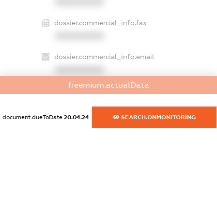
XXXXXXXXXX
dossier.commercial_info.fax
XXXXXXXXXX
dossier.commercial_info.email
XXXXXXXXXX
freemium.actualData
dossier.commercial_info.website
XXXXXXXXXX
document.dueToDate
20.04.24
SEARCH.ONMONITORING
dossier.commercial_info.activity
XXXXXXXXXX
freemium.exampleText_1
freemium.exampleText_2
freemium.anonymousPerSearch2
FREEMIUM.DETAILS