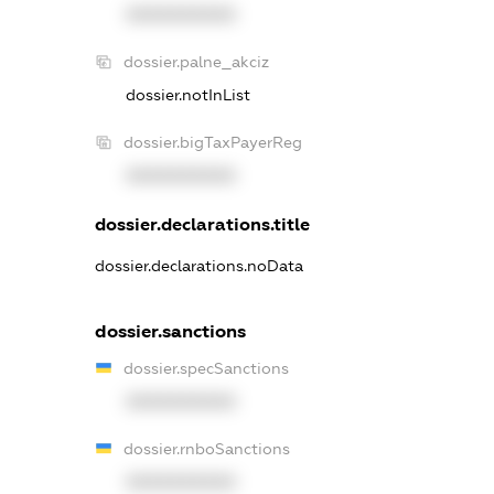
XXXXXXXXXX
dossier.palne_akciz
dossier.notInList
dossier.bigTaxPayerReg
XXXXXXXXXX
dossier.declarations.title
dossier.declarations.noData
dossier.sanctions
dossier.specSanctions
XXXXXXXXXX
dossier.rnboSanctions
XXXXXXXXXX