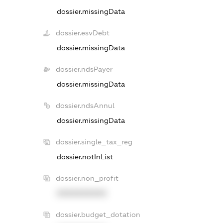
dossier.missingData
dossier.esvDebt
dossier.missingData
dossier.ndsPayer
dossier.missingData
dossier.ndsAnnul
dossier.missingData
dossier.single_tax_reg
dossier.notInList
dossier.non_profit
XXXXXXXXXX
dossier.budget_dotation