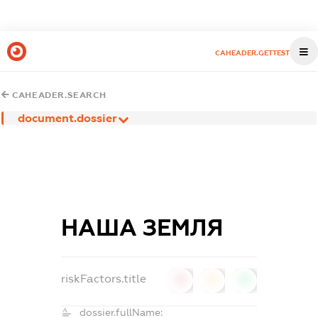
CAHEADER.GETTEST
CAHEADER.SEARCH
document.dossier
НАША ЗЕМЛЯ
riskFactors.title
0
0
0
dossier.fullName: