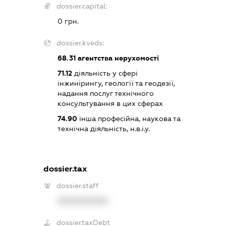
dossier.capital:
0 грн.
dossier.kveds:
68.31
агентства нерухомості
71.12
діяльність у сфері
інжинірингу, геології та геодезії,
надання послуг технічного
консультування в цих сферах
74.90
інша професійна, наукова та
технічна діяльність, н.в.і.у.
dossier.tax
dossier.staff
XXXXXXXXXX
dossier.taxDebt