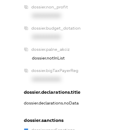
dossier.non_profit
XXXXXXXXXX
dossier.budget_dotation
XXXXXXXXXX
dossier.palne_akciz
dossier.notInList
dossier.bigTaxPayerReg
XXXXXXXXXX
dossier.declarations.title
dossier.declarations.noData
dossier.sanctions