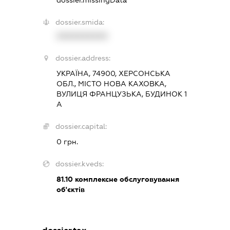
dossier.missingData
dossier.smida:
XXXXXXXXXX
dossier.address:
УКРАЇНА, 74900, ХЕРСОНСЬКА
ОБЛ., МІСТО НОВА КАХОВКА,
ВУЛИЦЯ ФРАНЦУЗЬКА, БУДИНОК 1
А
dossier.capital:
0 грн.
dossier.kveds:
81.10
комплексне обслуговування
об'єктів