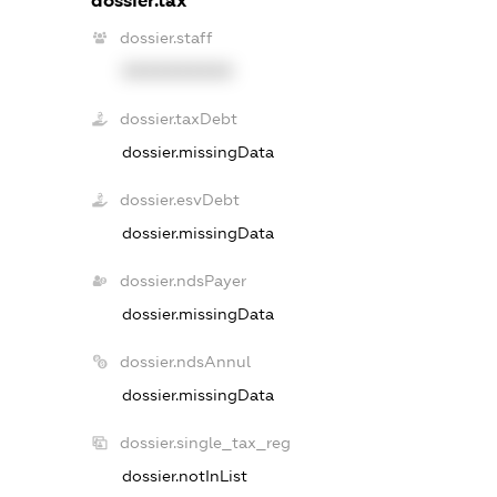
dossier.tax
dossier.staff
XXXXXXXXXX
dossier.taxDebt
dossier.missingData
dossier.esvDebt
dossier.missingData
dossier.ndsPayer
dossier.missingData
dossier.ndsAnnul
dossier.missingData
dossier.single_tax_reg
dossier.notInList