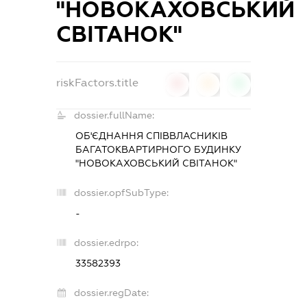
"НОВОКАХОВСЬКИЙ
СВІТАНОК"
riskFactors.title
0
0
0
dossier.fullName:
ОБ'ЄДНАННЯ СПІВВЛАСНИКІВ
БАГАТОКВАРТИРНОГО БУДИНКУ
"НОВОКАХОВСЬКИЙ СВІТАНОК"
dossier.opfSubType:
-
dossier.edrpo:
33582393
dossier.regDate: