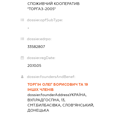
СПОЖИВЧИЙ КООПЕРАТИВ
"ТОРГАЗ-2005"
dossier.opfSubType:
-
dossier.edrpo:
33582807
dossier.regDate:
20.10.05
dossier.foundersAndBenef:
ТОРГІН ОЛЕГ БОРИСОВИЧ ТА 19
ІНШІХ ЧЛЕНІВ
dossier.founderAddress
УКРАЇНА,
ВУЛ.РАДГОСПНА, 13,
СМТ.БИЛБАСІВКА, СЛОВ"ЯНСЬКИЙ,
ДОНЕЦЬКА