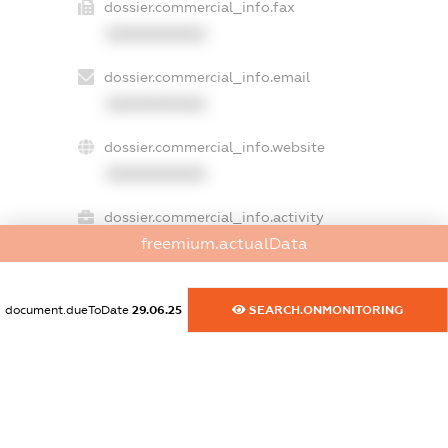
dossier.commercial_info.fax
XXXXXXXXXX
dossier.commercial_info.email
XXXXXXXXXX
dossier.commercial_info.website
XXXXXXXXXX
dossier.commercial_info.activity
freemium.actualData
XXXXXXXXXX
document.dueToDate
29.06.25
SEARCH.ONMONITORING
freemium.exampleText_1
freemium.exampleText_2
freemium.anonymousPerSearch2
FREEMIUM.DETAILS
FREEMIUM.REGISTER