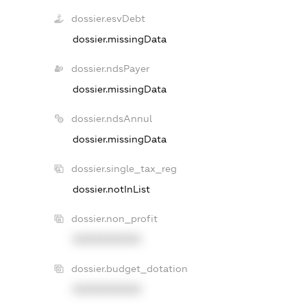
dossier.esvDebt
dossier.missingData
dossier.ndsPayer
dossier.missingData
dossier.ndsAnnul
dossier.missingData
dossier.single_tax_reg
dossier.notInList
dossier.non_profit
XXXXXXXXXX
dossier.budget_dotation
XXXXXXXXXX