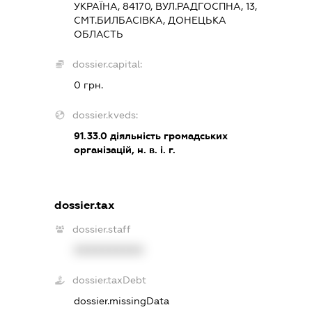
УКРАЇНА, 84170, ВУЛ.РАДГОСПНА, 13,
СМТ.БИЛБАСІВКА, ДОНЕЦЬКА
ОБЛАСТЬ
dossier.capital:
0 грн.
dossier.kveds:
91.33.0
діяльність громадських
організацій, н. в. і. г.
dossier.tax
dossier.staff
XXXXXXXXXX
dossier.taxDebt
dossier.missingData