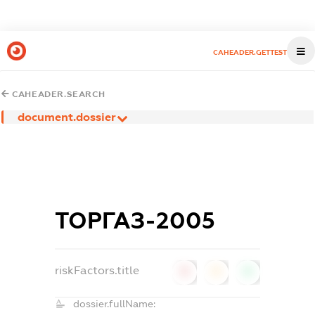
CAHEADER.GETTEST
CAHEADER.SEARCH
document.dossier
ТОРГАЗ-2005
riskFactors.title
0
0
0
dossier.fullName: