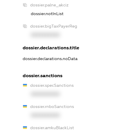
dossier.palne_akciz
dossier.notInList
dossier.bigTaxPayerReg
XXXXXXXXXX
dossier.declarations.title
dossier.declarations.noData
dossier.sanctions
dossier.specSanctions
XXXXXXXXXX
dossier.rnboSanctions
XXXXXXXXXX
dossier.amkuBlackList