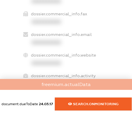
XXXXXXXXXX
dossier.commercial_info.fax
XXXXXXXXXX
dossier.commercial_info.email
XXXXXXXXXX
dossier.commercial_info.website
XXXXXXXXXX
dossier.commercial_info.activity
XXXXXXXXXX
freemium.actualData
document.dueToDate
24.03.17
SEARCH.ONMONITORING
freemium.exampleText_1
freemium.exampleText_2
freemium.anonymousPerSearch2
FREEMIUM.DETAILS