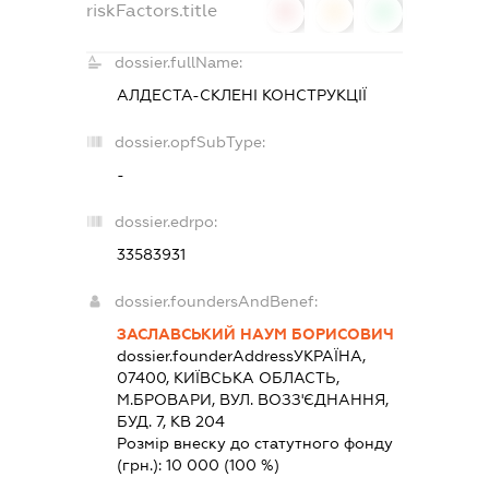
riskFactors.title
0
0
0
dossier.fullName:
АЛДЕСТА-СКЛЕНІ КОНСТРУКЦІЇ
dossier.opfSubType:
-
dossier.edrpo:
33583931
dossier.foundersAndBenef:
ЗАСЛАВСЬКИЙ НАУМ БОРИСОВИЧ
dossier.founderAddress
УКРАЇНА,
07400, КИЇВСЬКА ОБЛАСТЬ,
М.БРОВАРИ, ВУЛ. ВОЗЗ'ЄДНАННЯ,
БУД. 7, КВ 204
Розмір внеску до статутного фонду
(грн.):
10 000
(100 %)