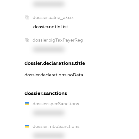
XXXXXXXXXX
dossier.palne_akciz
dossier.notInList
dossier.bigTaxPayerReg
XXXXXXXXXX
dossier.declarations.title
dossier.declarations.noData
dossier.sanctions
dossier.specSanctions
XXXXXXXXXX
dossier.rnboSanctions
XXXXXXXXXX