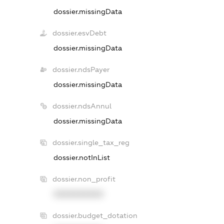
dossier.missingData
dossier.esvDebt
dossier.missingData
dossier.ndsPayer
dossier.missingData
dossier.ndsAnnul
dossier.missingData
dossier.single_tax_reg
dossier.notInList
dossier.non_profit
XXXXXXXXXX
dossier.budget_dotation