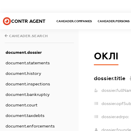
CONTR AGENT
CAHEADER.COMPANIES
CAHEADER.PERSONS
CAHEADER.SEARCH
document.dossier
ОКЛІ
document.statements
document.history
dossier.title
document.inspections
dossier.fullNa
document.bankruptcy
dossier.opfSu
document.court
document.taxdebts
dossier.edrpo:
document.enforcements
dossier.found