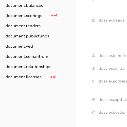
document.balances
document.scorings
new!
dossier.heads:
document.tenders
document.publicfunds
document.ved
dossier.benefic
document.semantrum
document.relationships
dossier.smida:
document.licenses
new!
dossier.address
dossier.capital:
dossier.kveds: