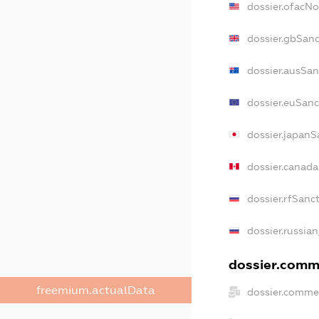
dossier.ofacN
dossier.gbSanc
dossier.ausSan
dossier.euSanc
dossier.japanS
dossier.canad
dossier.rfSanc
dossier.russian
dossier.comme
freemium.actualData
dossier.commer