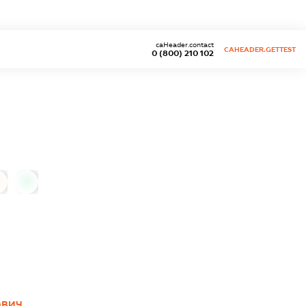
caHeader.contact
CAHEADER.GETTEST
0 (800) 210 102
0
ОВИЧ