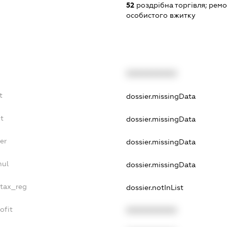
52
роздрібна торгівля; ремо
особистого вжитку
XXXXXXXXXX
t
dossier.missingData
t
dossier.missingData
er
dossier.missingData
nul
dossier.missingData
_tax_reg
dossier.notInList
ofit
XXXXXXXXXX