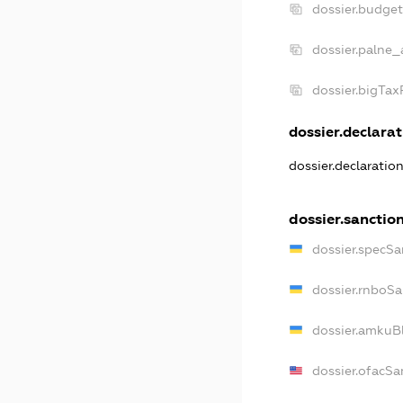
dossier.budge
dossier.palne_
dossier.bigTa
dossier.declarat
dossier.declaratio
dossier.sanctio
dossier.specSa
dossier.rnboSa
dossier.amkuBl
dossier.ofacSa