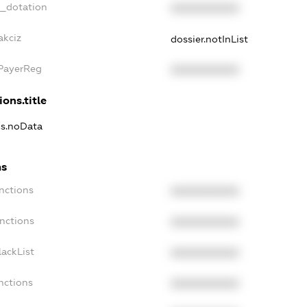
t_dotation
XXXXXXXXXX
akciz
dossier.notInList
xPayerReg
XXXXXXXXXX
ions.title
ns.noData
ns
nctions
XXXXXXXXXX
nctions
XXXXXXXXXX
ackList
XXXXXXXXXX
nctions
XXXXXXXXXX