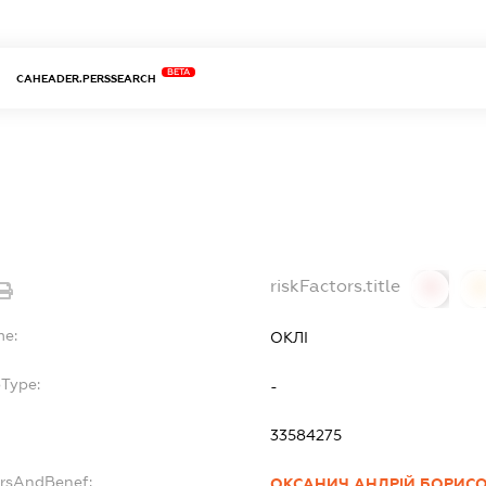
BETA
CAHEADER.PERSSEARCH
riskFactors.title
0
0
me:
ОКЛІ
bType:
-
33584275
ersAndBenef:
ОКСАНИЧ АНДРІЙ БОРИС