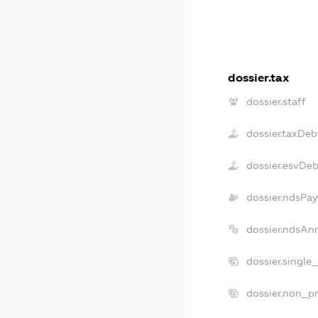
dossier.tax
dossier.staff
dossier.taxDeb
dossier.esvDeb
dossier.ndsPay
dossier.ndsAn
dossier.single
dossier.non_pr