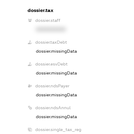
dossier.tax
dossier.staff
XXXXXXXXXX
dossier.taxDebt
dossier.missingData
dossier.esvDebt
dossier.missingData
dossier.ndsPayer
dossier.missingData
dossier.ndsAnnul
dossier.missingData
dossier.single_tax_reg