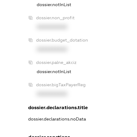
dossier.notInList
dossier.non_profit
XXXXXXXXXX
dossier.budget_dotation
XXXXXXXXXX
dossier.palne_akciz
dossier.notInList
dossier.bigTaxPayerReg
XXXXXXXXXX
dossier.declarations.title
dossier.declarations.noData