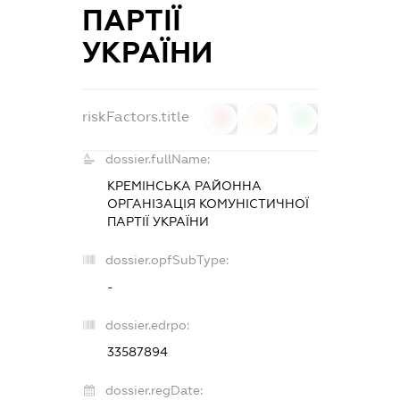
ПАРТІЇ
УКРАЇНИ
riskFactors.title
0
0
0
dossier.fullName:
КРЕМІНСЬКА РАЙОННА
ОРГАНІЗАЦІЯ КОМУНІСТИЧНОЇ
ПАРТІЇ УКРАЇНИ
dossier.opfSubType:
-
dossier.edrpo:
33587894
dossier.regDate: