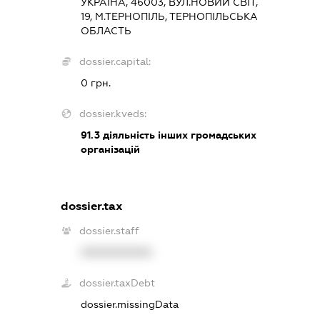
УКРАЇНА, 46003, ВУЛ.НОВИЙ СВІТ,
19, М.ТЕРНОПІЛЬ, ТЕРНОПІЛЬСЬКА
ОБЛАСТЬ
dossier.capital:
0 грн.
dossier.kveds:
91.3
діяльність інших громадських
організацій
dossier.tax
dossier.staff
XXXXXXXXXX
dossier.taxDebt
dossier.missingData