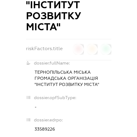
"ІНСТИТУТ
РОЗВИТКУ
МІСТА"
riskFactors.title
0
0
0
dossier.fullName:
ТЕРНОПІЛЬСЬКА МІСЬКА
ГРОМАДСЬКА ОРГАНІЗАЦІЯ
"ІНСТИТУТ РОЗВИТКУ МІСТА"
dossier.opfSubType:
-
dossier.edrpo:
33589226