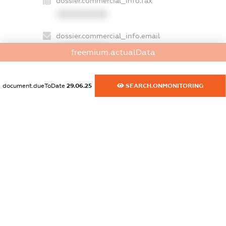
dossier.commercial_info.fax
XXXXXXXXXX
dossier.commercial_info.email
XXXXXXXXXX
freemium.actualData
dossier.commercial_info.website
XXXXXXXXXX
document.dueToDate
29.06.25
SEARCH.ONMONITORING
dossier.commercial_info.activity
XXXXXXXXXX
freemium.exampleText_1
freemium.exampleText_2
freemium.anonymousPerSearch2
FREEMIUM.DETAILS
FREEMIUM.REGISTER