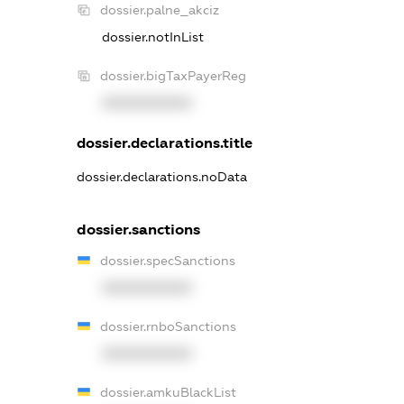
dossier.palne_akciz
dossier.notInList
dossier.bigTaxPayerReg
XXXXXXXXXX
dossier.declarations.title
dossier.declarations.noData
dossier.sanctions
dossier.specSanctions
XXXXXXXXXX
dossier.rnboSanctions
XXXXXXXXXX
dossier.amkuBlackList