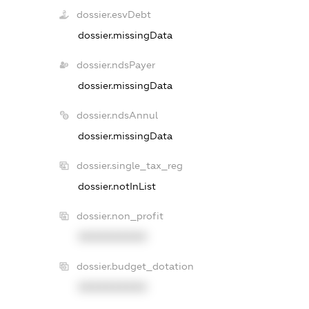
dossier.esvDebt
dossier.missingData
dossier.ndsPayer
dossier.missingData
dossier.ndsAnnul
dossier.missingData
dossier.single_tax_reg
dossier.notInList
dossier.non_profit
XXXXXXXXXX
dossier.budget_dotation
XXXXXXXXXX