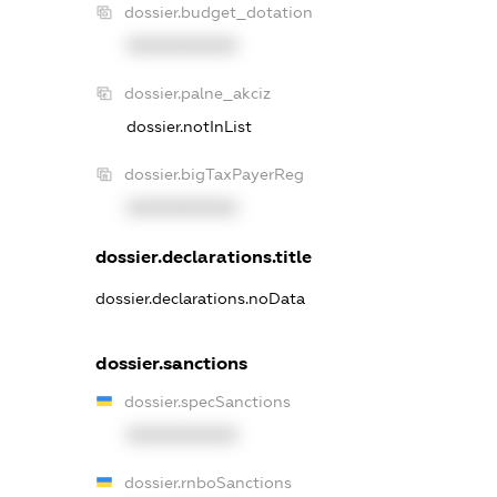
dossier.budget_dotation
XXXXXXXXXX
dossier.palne_akciz
dossier.notInList
dossier.bigTaxPayerReg
XXXXXXXXXX
dossier.declarations.title
dossier.declarations.noData
dossier.sanctions
dossier.specSanctions
XXXXXXXXXX
dossier.rnboSanctions