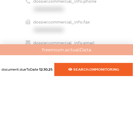
dossier.commercial_info.phone
XXXXXXXXXX
dossier.commercial_info.fax
XXXXXXXXXX
dossier.commercial_info.email
freemium.actualData
XXXXXXXXXX
dossier.commercial_info.website
document.dueToDate
12.10.25
SEARCH.ONMONITORING
XXXXXXXXXX
dossier.commercial_info.activity
XXXXXXXXXX
freemium.exampleText_1
freemium.exampleText_2
freemium.anonymousPerSearch2