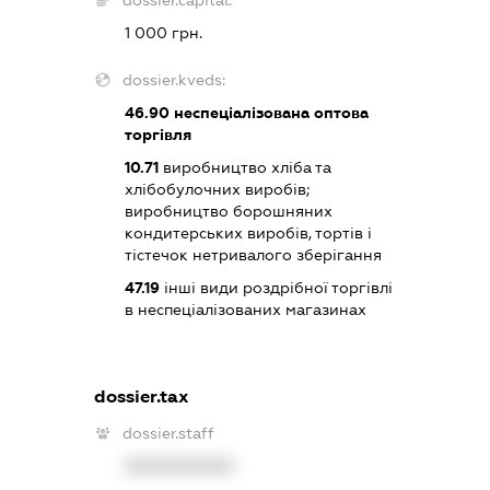
1 000 грн.
dossier.kveds:
46.90
неспеціалізована оптова
торгівля
10.71
виробництво хліба та
хлібобулочних виробів;
виробництво борошняних
кондитерських виробів, тортів і
тістечок нетривалого зберігання
47.19
інші види роздрібної торгівлі
в неспеціалізованих магазинах
dossier.tax
dossier.staff
XXXXXXXXXX