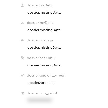
dossier.taxDebt
dossier.missingData
dossier.esvDebt
dossier.missingData
dossier.ndsPayer
dossier.missingData
dossier.ndsAnnul
dossier.missingData
dossier.single_tax_reg
dossier.notInList
dossier.non_profit
XXXXXXXXXX