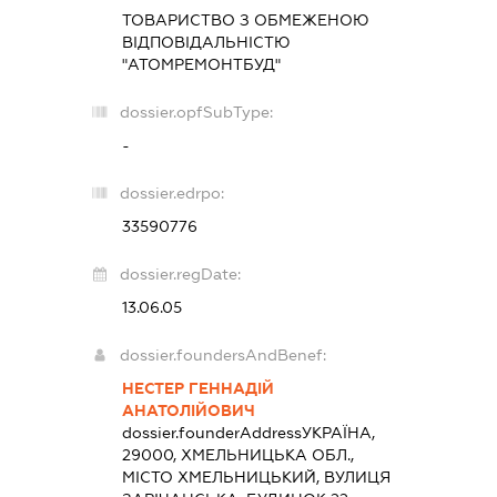
ТОВАРИСТВО З ОБМЕЖЕНОЮ
ВІДПОВІДАЛЬНІСТЮ
"АТОМРЕМОНТБУД"
dossier.opfSubType:
-
dossier.edrpo:
33590776
dossier.regDate:
13.06.05
dossier.foundersAndBenef:
НЕСТЕР ГЕННАДІЙ
АНАТОЛІЙОВИЧ
dossier.founderAddress
УКРАЇНА,
29000, ХМЕЛЬНИЦЬКА ОБЛ.,
МІСТО ХМЕЛЬНИЦЬКИЙ, ВУЛИЦЯ