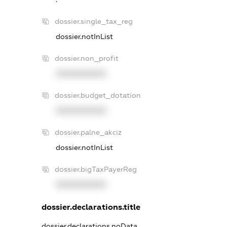
dossier.single_tax_reg
dossier.notInList
dossier.non_profit
XXXXXXXXXX
dossier.budget_dotation
XXXXXXXXXX
dossier.palne_akciz
dossier.notInList
dossier.bigTaxPayerReg
XXXXXXXXXX
dossier.declarations.title
dossier.declarations.noData