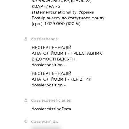
ЗАРІЧАНСЬКА, БУДИНОК 22,
КВАРТИРА 75
statements.nationality:
Україна
Розмір внеску до статутного фонду
(грн.):
1 029 000
(100 %)
dossier.heads:
НЕСТЕР ГЕННАДІЙ
АНАТОЛІЙОВИЧ
-
ПРЕДСТАВНИК
ВІДОМОСТІ ВІДСУТНІ
dossier.position -
НЕСТЕР ГЕННАДІЙ
АНАТОЛІЙОВИЧ
-
КЕРІВНИК
dossier.position -
dossier.beneficiaries:
dossier.missingData
dossier.smida: