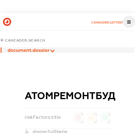
CAHEADER.GETTEST
CAHEADER.SEARCH
document.dossier
АТОМРЕМОНТБУД
riskFactors.title
0
0
0
dossier.fullName: