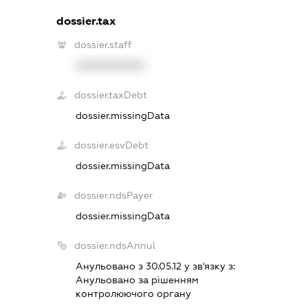
dossier.tax
dossier.staff
XXXXXXXXXX
dossier.taxDebt
dossier.missingData
dossier.esvDebt
dossier.missingData
dossier.ndsPayer
dossier.missingData
dossier.ndsAnnul
Анульовано з 30.05.12 у зв'язку з:
Анульовано за рiшенням
контролюючого органу
.