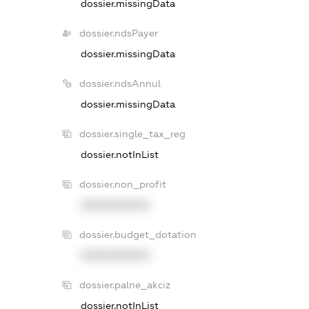
dossier.missingData
dossier.ndsPayer
dossier.missingData
dossier.ndsAnnul
dossier.missingData
dossier.single_tax_reg
dossier.notInList
dossier.non_profit
XXXXXXXXXX
dossier.budget_dotation
XXXXXXXXXX
dossier.palne_akciz
dossier.notInList