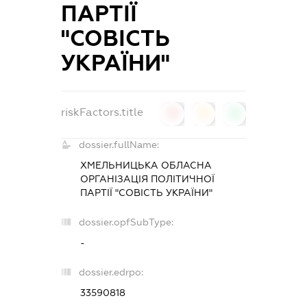
ПАРТІЇ
"СОВІСТЬ
УКРАЇНИ"
riskFactors.title
0
0
0
dossier.fullName:
ХМЕЛЬНИЦЬКА ОБЛАСНА
ОРГАНІЗАЦІЯ ПОЛІТИЧНОЇ
ПАРТІЇ "СОВІСТЬ УКРАЇНИ"
dossier.opfSubType:
-
dossier.edrpo:
33590818