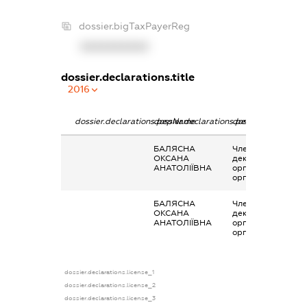
dossier.bigTaxPayerReg
XXXXXXXXXX
dossier.declarations.title
2016
dossier.declarations.pepName
dossier.declarations.personName
dossier.declaratio
БАЛЯСНА
Членство суб’єкта
ОКСАНА
декларування в
АНАТОЛІЇВНА
організаціях та їх
органах
БАЛЯСНА
Членство суб’єкта
ОКСАНА
декларування в
АНАТОЛІЇВНА
організаціях та їх
органах
dossier.declarations.license_1
dossier.declarations.license_2
dossier.declarations.license_3