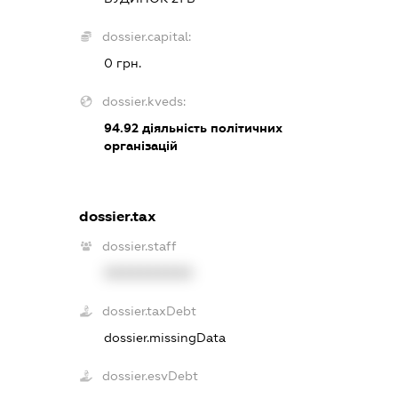
dossier.capital:
0 грн.
dossier.kveds:
94.92
діяльність політичних
організацій
dossier.tax
dossier.staff
XXXXXXXXXX
dossier.taxDebt
dossier.missingData
dossier.esvDebt