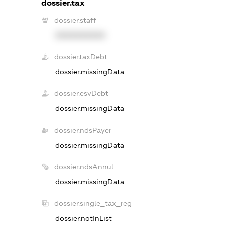
dossier.tax
dossier.staff
XXXXXXXXXX
dossier.taxDebt
dossier.missingData
dossier.esvDebt
dossier.missingData
dossier.ndsPayer
dossier.missingData
dossier.ndsAnnul
dossier.missingData
dossier.single_tax_reg
dossier.notInList