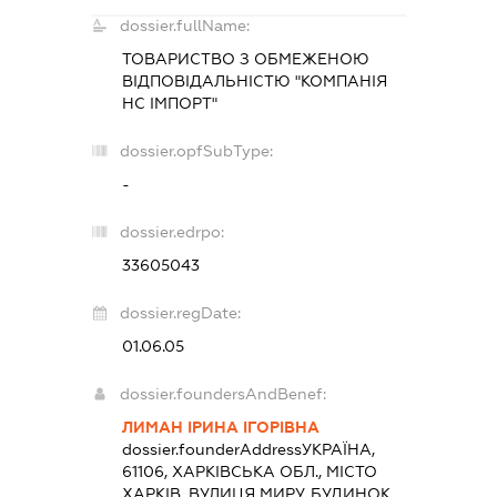
dossier.fullName:
ТОВАРИСТВО З ОБМЕЖЕНОЮ
ВІДПОВІДАЛЬНІСТЮ "КОМПАНІЯ
НС ІМПОРТ"
dossier.opfSubType:
-
dossier.edrpo:
33605043
dossier.regDate:
01.06.05
dossier.foundersAndBenef:
ЛИМАН ІРИНА ІГОРІВНА
dossier.founderAddress
УКРАЇНА,
61106, ХАРКІВСЬКА ОБЛ., МІСТО
ХАРКІВ, ВУЛИЦЯ МИРУ, БУДИНОК