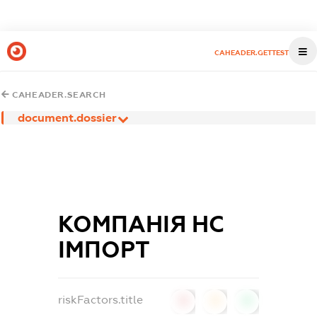
CAHEADER.GETTEST
CAHEADER.SEARCH
document.dossier
КОМПАНІЯ НС
ІМПОРТ
riskFactors.title
0
0
0