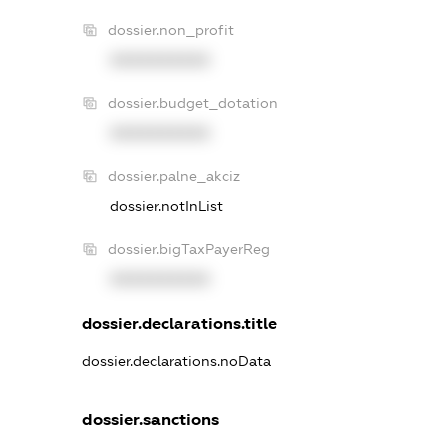
dossier.non_profit
XXXXXXXXXX
dossier.budget_dotation
XXXXXXXXXX
dossier.palne_akciz
dossier.notInList
dossier.bigTaxPayerReg
XXXXXXXXXX
dossier.declarations.title
dossier.declarations.noData
dossier.sanctions