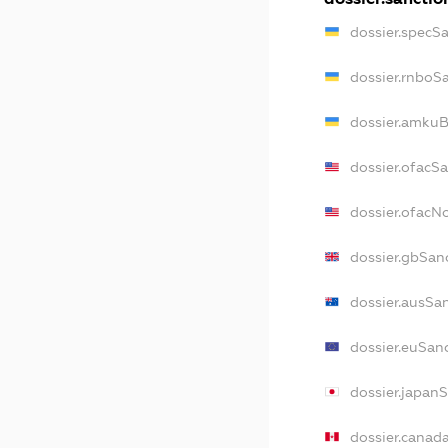
dossier.specS
dossier.rnboS
dossier.amkuB
dossier.ofacS
dossier.ofac
dossier.gbSan
dossier.ausSa
dossier.euSan
dossier.japan
dossier.canad