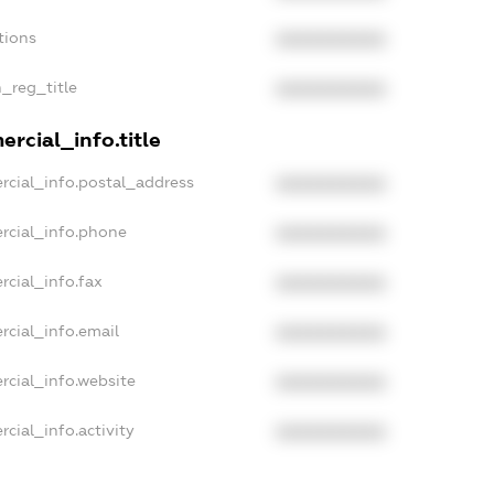
tions
XXXXXXXXXX
n_reg_title
XXXXXXXXXX
rcial_info.title
rcial_info.postal_address
XXXXXXXXXX
rcial_info.phone
XXXXXXXXXX
rcial_info.fax
XXXXXXXXXX
rcial_info.email
XXXXXXXXXX
rcial_info.website
XXXXXXXXXX
cial_info.activity
XXXXXXXXXX