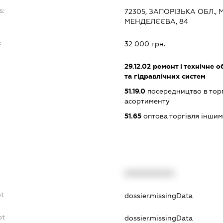
s:
72305, ЗАПОРІЗЬКА ОБЛ.,
МЕНДЕЛЄЄВА, 84
:
32 000 грн.
29.12.02
ремонт і технічне о
та гідравлічних систем
51.19.0
посередництво в тор
асортименту
51.65
оптова торгівля інши
XXXXXXXXXX
bt
dossier.missingData
bt
dossier.missingData