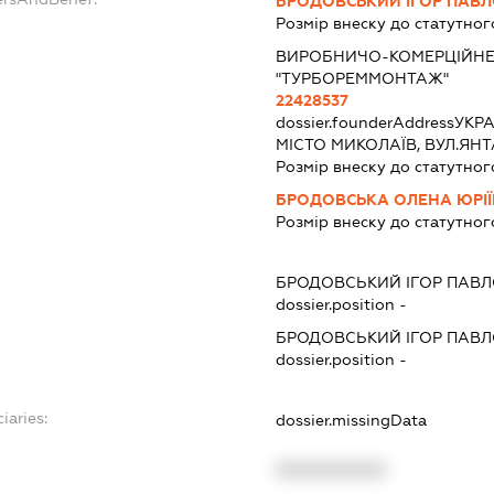
БРОДОВСЬКИЙ ІГОР ПАВ
Розмір внеску до статутног
ВИРОБНИЧО-КОМЕРЦІЙНЕ
"ТУРБОРЕММОНТАЖ"
22428537
dossier.founderAddress
УКРА
МІСТО МИКОЛАЇВ, ВУЛ.ЯНТ
Розмір внеску до статутног
БРОДОВСЬКА ОЛЕНА ЮРІ
Розмір внеску до статутног
БРОДОВСЬКИЙ ІГОР ПАВ
dossier.position -
БРОДОВСЬКИЙ ІГОР ПАВ
dossier.position -
iaries:
dossier.missingData
XXXXXXXXXX