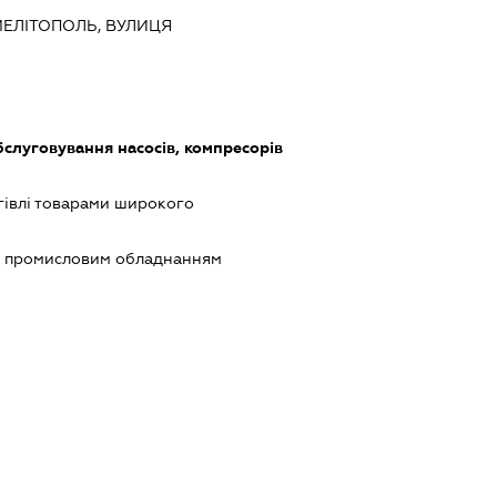
 МЕЛІТОПОЛЬ, ВУЛИЦЯ
бслуговування насосів, компресорів
гівлі товарами широкого
м промисловим обладнанням