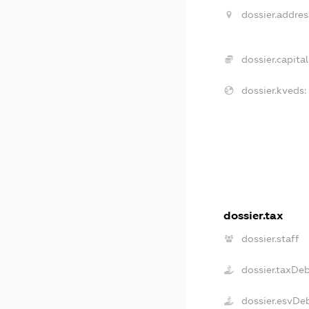
dossier.addres
dossier.capital
dossier.kveds:
dossier.tax
dossier.staff
dossier.taxDe
dossier.esvDe