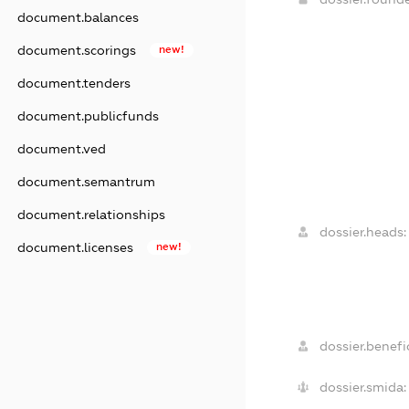
document.balances
document.scorings
new!
document.tenders
document.publicfunds
document.ved
document.semantrum
document.relationships
dossier.heads:
document.licenses
new!
dossier.benefic
dossier.smida: