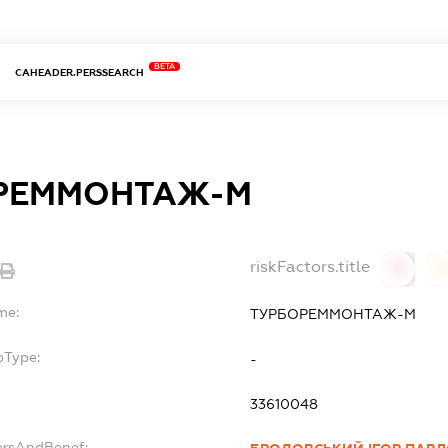
BETA
CAHEADER.PERSSEARCH
РЕММОНТАЖ-М
riskFactors.title
0
0
me:
ТУРБОРЕММОНТАЖ-М
bType:
-
33610048
ersAndBenef: