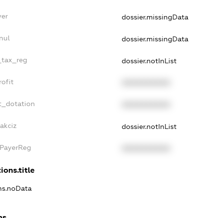
yer
dossier.missingData
nul
dossier.missingData
_tax_reg
dossier.notInList
ofit
XXXXXXXXXX
t_dotation
XXXXXXXXXX
akciz
dossier.notInList
xPayerReg
XXXXXXXXXX
ions.title
ons.noData
ns