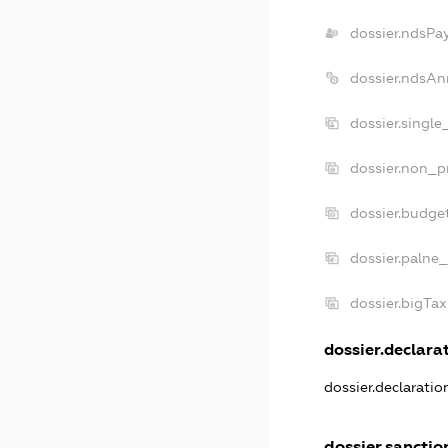
dossier.ndsPa
dossier.ndsAn
dossier.single
dossier.non_pr
dossier.budge
dossier.palne_
dossier.bigTa
dossier.declarat
dossier.declarati
dossier.sanctio