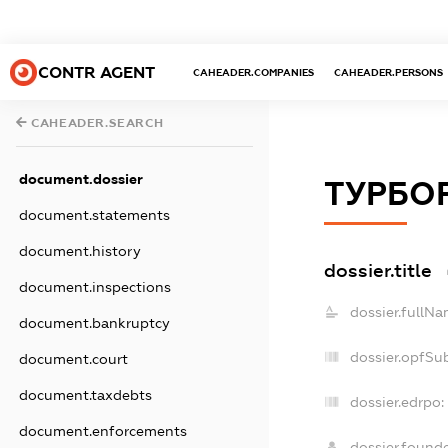
CONTR AGENT
CAHEADER.COMPANIES
CAHEADER.PERSONS
CAHEADER.SEARCH
document.dossier
ТУРБО
document.statements
document.history
dossier.title
document.inspections
dossier.fullNa
document.bankruptcy
dossier.opfSu
document.court
document.taxdebts
dossier.edrpo:
document.enforcements
dossier.found