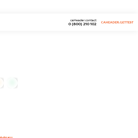
caHeader.contact
CAHEADER.GETTEST
0 (800) 210 102
0