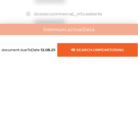
XXXXXXXXXX
dossier.commercial_info.website
XXXXXXXXXX
freemium.actualData
dossier.commercial_info.activity
XXXXXXXXXX
document.dueToDate
12.08.25
SEARCH.ONMONITORING
freemium.exampleText_1
freemium.exampleText_2
freemium.anonymousPerSearch2
FREEMIUM.DETAILS
FREEMIUM.REGISTER