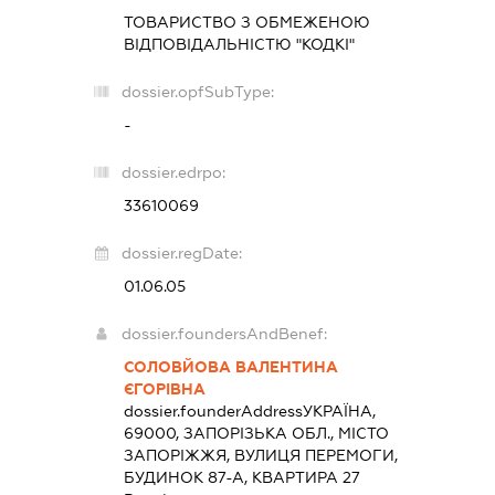
ТОВАРИСТВО З ОБМЕЖЕНОЮ
ВІДПОВІДАЛЬНІСТЮ "КОДКІ"
dossier.opfSubType:
-
dossier.edrpo:
33610069
dossier.regDate:
01.06.05
dossier.foundersAndBenef:
СОЛОВЙОВА ВАЛЕНТИНА
ЄГОРІВНА
dossier.founderAddress
УКРАЇНА,
69000, ЗАПОРІЗЬКА ОБЛ., МІСТО
ЗАПОРІЖЖЯ, ВУЛИЦЯ ПЕРЕМОГИ,
БУДИНОК 87-А, КВАРТИРА 27