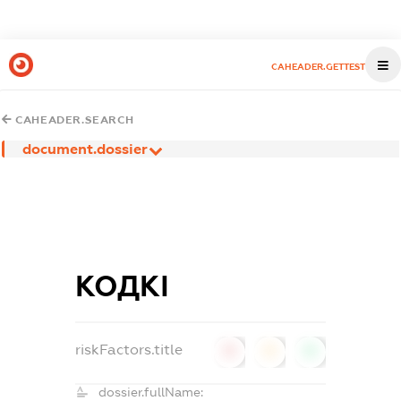
CAHEADER.GETTEST
CAHEADER.SEARCH
document.dossier
КОДКІ
riskFactors.title
0
0
0
dossier.fullName: