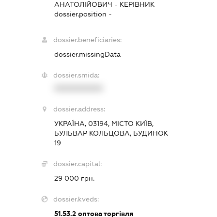
АНАТОЛІЙОВИЧ
-
КЕРІВНИК
dossier.position -
dossier.beneficiaries:
dossier.missingData
dossier.smida:
XXXXXXXXXX
dossier.address:
УКРАЇНА, 03194, МІСТО КИЇВ,
БУЛЬВАР КОЛЬЦОВА, БУДИНОК
19
dossier.capital:
29 000 грн.
dossier.kveds:
51.53.2
оптова торгівля