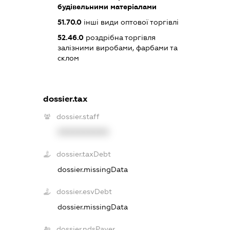
будівельними матеріалами
51.70.0
інші види оптової торгівлі
52.46.0
роздрібна торгівля
залізними виробами, фарбами та
склом
dossier.tax
dossier.staff
XXXXXXXXXX
dossier.taxDebt
dossier.missingData
dossier.esvDebt
dossier.missingData
dossier.ndsPayer