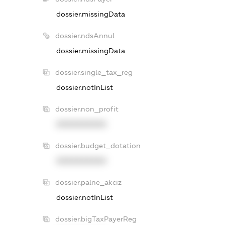
dossier.missingData
dossier.ndsAnnul
dossier.missingData
dossier.single_tax_reg
dossier.notInList
dossier.non_profit
XXXXXXXXXX
dossier.budget_dotation
XXXXXXXXXX
dossier.palne_akciz
dossier.notInList
dossier.bigTaxPayerReg