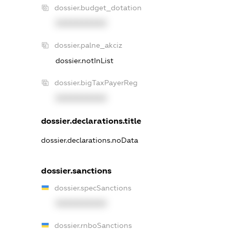
dossier.budget_dotation
XXXXXXXXXX
dossier.palne_akciz
dossier.notInList
dossier.bigTaxPayerReg
XXXXXXXXXX
dossier.declarations.title
dossier.declarations.noData
dossier.sanctions
dossier.specSanctions
XXXXXXXXXX
dossier.rnboSanctions