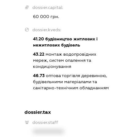
dossier.capital:
60 000 грн.
dossier.kveds:
41.20
будівництво житлових і
нежитлових будівель
43.22
монтаж водопровідних
мереж, систем опалення та
кондиціонування
46.73
оптова торгівля деревиною,
будівельними матеріалами та
санітарно-технічним обладнанням
dossier.tax
dossier.staff
XXXXXXXXXX