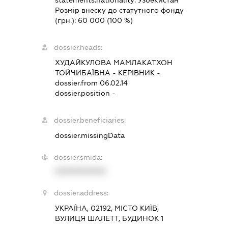
statements.nationality:
Узбекистан
Розмір внеску до статутного фонду
(грн.):
60 000
(100 %)
dossier.heads:
ХУДАЙКУЛОВА МАМЛАКАТХОН
ТОЙЧИБАЇВНА
-
КЕРІВНИК
-
dossier.from 06.02.14
dossier.position -
dossier.beneficiaries:
dossier.missingData
dossier.smida:
XXXXXXXXXX
dossier.address:
УКРАЇНА, 02192, МІСТО КИЇВ,
ВУЛИЦЯ ШАЛЕТТ, БУДИНОК 1