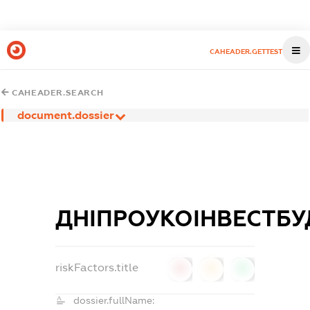
CAHEADER.GETTEST
CAHEADER.SEARCH
document.dossier
ДНІПРОУКОІНВЕСТБУ
riskFactors.title
0
0
0
dossier.fullName: