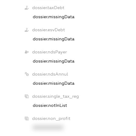
dossier.taxDebt
dossier.missingData
dossier.esvDebt
dossier.missingData
dossier.ndsPayer
dossier.missingData
dossier.ndsAnnul
dossier.missingData
dossier.single_tax_reg
dossier.notInList
dossier.non_profit
XXXXXXXXXX