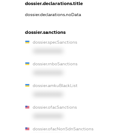
dossier.declarations.title
dossier.declarations.noData
dossier.sanctions
dossier.specSanctions
XXXXXXXXXX
dossier.rnboSanctions
XXXXXXXXXX
dossier.amkuBlackList
XXXXXXXXXX
dossier.ofacSanctions
XXXXXXXXXX
dossier.ofacNonSdnSanctions