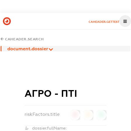
CAHEADER.GETTEST
CAHEADER.SEARCH
document.dossier
АГРО - ПТІ
riskFactors.title
0
0
0
dossier.fullName: