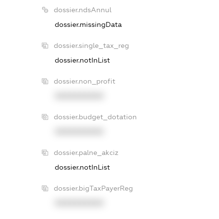
dossier.ndsAnnul
dossier.missingData
dossier.single_tax_reg
dossier.notInList
dossier.non_profit
XXXXXXXXXX
dossier.budget_dotation
XXXXXXXXXX
dossier.palne_akciz
dossier.notInList
dossier.bigTaxPayerReg
XXXXXXXXXX