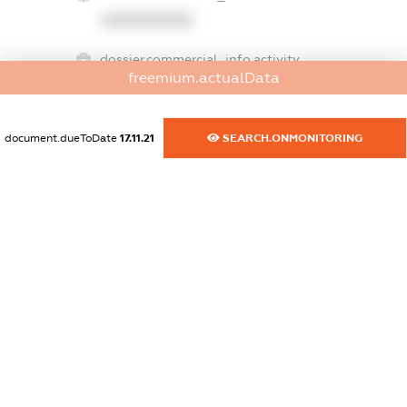
XXXXXXXXXX
dossier.commercial_info.activity
freemium.actualData
XXXXXXXXXX
document.dueToDate
17.11.21
SEARCH.ONMONITORING
freemium.exampleText_1
freemium.exampleText_2
freemium.anonymousPerSearch2
FREEMIUM.DETAILS
FREEMIUM.REGISTER