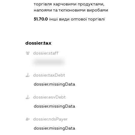
торгівля харчовими продуктами,
напоями та тютюновими виробами
51.70.0
інші види оптової торгівлі
dossier.tax
dossier.staff
XXXXXXXXXX
dossier.taxDebt
dossier.missingData
dossier.esvDebt
dossier.missingData
dossier.ndsPayer
dossier.missingData