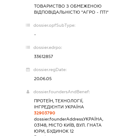
ТОВАРИСТВО З ОБМЕЖЕНОЮ
ВІДПОВІДАЛЬНІСТЮ "АГРО - ПТІ"
dossier.opfSubType:
-
dossier.edrpo:
33612857
dossier.regDate:
20.06.05
dossier.foundersAndBenef:
ПРОТЕЇН, ТЕХНОЛОГІЇ,
ІНГРЕДІЄНТИ УКРАЇНА
32903790
dossier.founderAddress
УКРАЇНА,
03148, МІСТО КИЇВ, ВУЛ. ГНАТА
ЮРИ, БУДИНОК 12