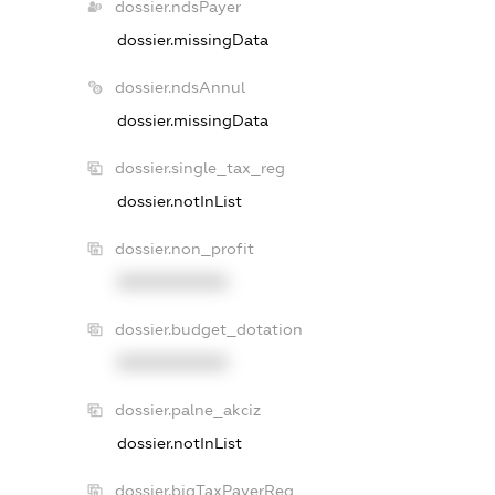
dossier.ndsPayer
dossier.missingData
dossier.ndsAnnul
dossier.missingData
dossier.single_tax_reg
dossier.notInList
dossier.non_profit
XXXXXXXXXX
dossier.budget_dotation
XXXXXXXXXX
dossier.palne_akciz
dossier.notInList
dossier.bigTaxPayerReg