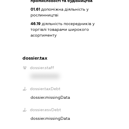
промисловості та будівництва
01.61
допоміжна діяльність у
рослинництві
46.19
діяльність посередників у
торгівлі товарами широкого
асортименту
dossier.tax
dossier.staff
XXXXXXXXXX
dossier.taxDebt
dossier.missingData
dossier.esvDebt
dossier.missingData