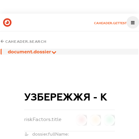
CAHEADER.GETTEST
CAHEADER.SEARCH
document.dossier
УЗБЕРЕЖЖЯ - К
riskFactors.title
0
0
0
dossier.fullName: