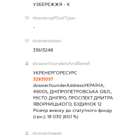
УЗБЕРЕЖЖЯ - К
dossier.opfSubType:
-
dossier.edrpo:
33613248
dossier.foundersAndBenef:
УКРЕНЕРГОРЕСУРС
32931057
dossier.founderAddress
УКРАЇНА,
49005, ДНІПРОПЕТРОВСЬКА ОБЛ.,
МІСТО ДНІПРО, ПРОСПЕКТ ДМИТРА
ЯВОРНИЦЬКОГО, БУДИНОК 12
Розмір внеску до статутного фонду
(грн.):
18 030
(60.1 %)
dossier.heads: