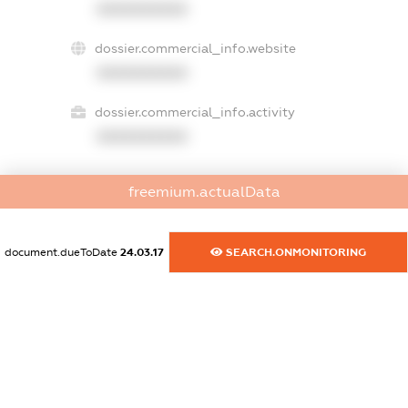
XXXXXXXXXX
dossier.commercial_info.website
XXXXXXXXXX
dossier.commercial_info.activity
XXXXXXXXXX
freemium.actualData
freemium.exampleText_1
freemium.exampleText_2
freemium.anonymousPerSearch2
document.dueToDate
24.03.17
SEARCH.ONMONITORING
FREEMIUM.DETAILS
FREEMIUM.REGISTER