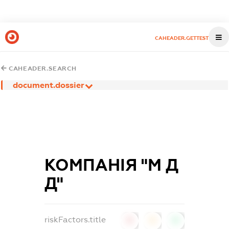
CAHEADER.GETTEST
CAHEADER.SEARCH
document.dossier
КОМПАНІЯ "М Д
Д"
riskFactors.title
0
0
0