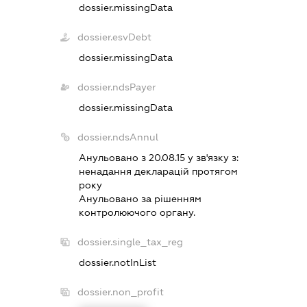
dossier.missingData
dossier.esvDebt
dossier.missingData
dossier.ndsPayer
dossier.missingData
dossier.ndsAnnul
Анульовано з 20.08.15 у зв'язку з:
ненадання декларацiй протягом
року
Анульовано за рiшенням
контролюючого органу.
dossier.single_tax_reg
dossier.notInList
dossier.non_profit