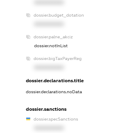
XXXXXXXXXX
dossier.budget_dotation
XXXXXXXXXX
dossier.palne_akciz
dossier.notInList
dossier.bigTaxPayerReg
XXXXXXXXXX
dossier.declarations.title
dossier.declarations.noData
dossier.sanctions
dossier.specSanctions
XXXXXXXXXX