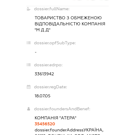
dossier.fullName:
ТОВАРИСТВО З ОБМЕЖЕНОЮ
ВІДПОВІДАЛЬНІСТЮ
КОМПАНІЯ
"М Д Д"
dossier.opfSubType:
-
dossier.edrpo:
33613942
dossier.regDate:
18.07.05
dossier.foundersAndBenef:
КОМПАНІЯ "АТЕРА"
35456520
dossier.founderAddress
УКРАЇНА,