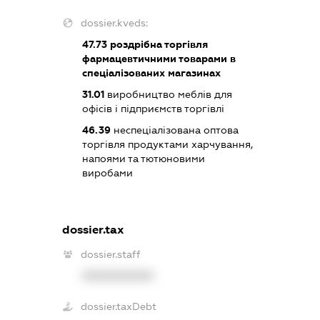
dossier.kveds:
47.73
роздрібна торгівля
фармацевтичними товарами в
спеціалізованих магазинах
31.01
виробництво меблів для
офісів і підприємств торгівлі
46.39
неспеціалізована оптова
торгівля продуктами харчування,
напоями та тютюновими
виробами
dossier.tax
dossier.staff
XXXXXXXXXX
dossier.taxDebt