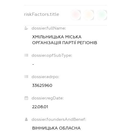
riskFactors.title
0
0
0
dossier.fullName:
ХМІЛЬНИЦЬКА МІСЬКА
ОРГАНІЗАЦІЯ ПАРТІЇ РЕГІОНІВ
dossier.opfSubType:
-
dossier.edrpo:
33625960
dossier.regDate:
22.08.01
dossier.foundersAndBenef:
ВІННИЦЬКА ОБЛАСНА