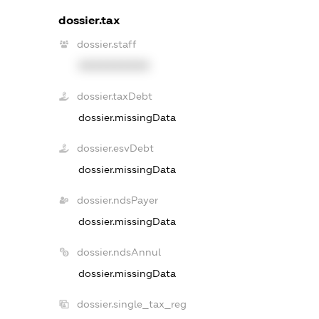
dossier.tax
dossier.staff
XXXXXXXXXX
dossier.taxDebt
dossier.missingData
dossier.esvDebt
dossier.missingData
dossier.ndsPayer
dossier.missingData
dossier.ndsAnnul
dossier.missingData
dossier.single_tax_reg