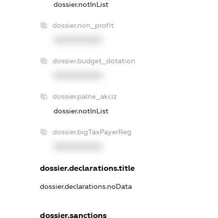
dossier.notInList
dossier.non_profit
XXXXXXXXXX
dossier.budget_dotation
XXXXXXXXXX
dossier.palne_akciz
dossier.notInList
dossier.bigTaxPayerReg
XXXXXXXXXX
dossier.declarations.title
dossier.declarations.noData
dossier.sanctions