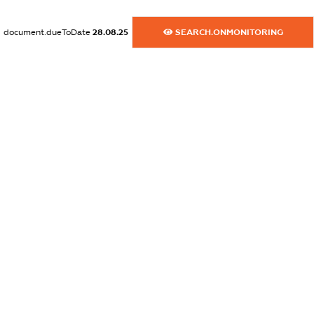
dossier.commercial_info.website
XXXXXXXXXX
document.dueToDate
28.08.25
SEARCH.ONMONITORING
dossier.commercial_info.activity
XXXXXXXXXX
freemium.exampleText_1
freemium.exampleText_2
freemium.anonymousPerSearch2
FREEMIUM.DETAILS
FREEMIUM.REGISTER