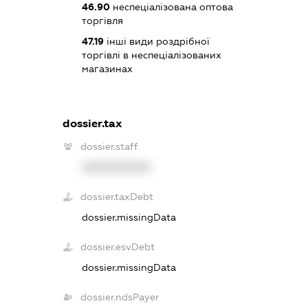
46.90
неспеціалізована оптова
торгівля
47.19
інші види роздрібної
торгівлі в неспеціалізованих
магазинах
dossier.tax
dossier.staff
XXXXXXXXXX
dossier.taxDebt
dossier.missingData
dossier.esvDebt
dossier.missingData
dossier.ndsPayer