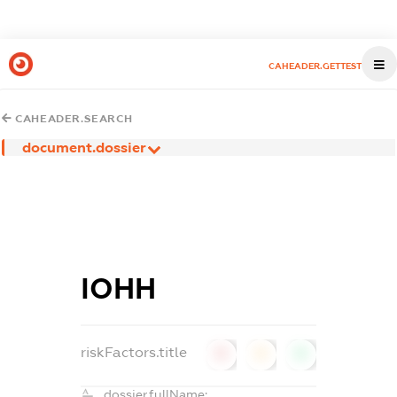
CAHEADER.GETTEST
CAHEADER.SEARCH
document.dossier
ІОНН
riskFactors.title
0
0
0
dossier.fullName: