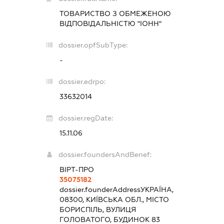
ТОВАРИСТВО З ОБМЕЖЕНОЮ
ВІДПОВІДАЛЬНІСТЮ "ІОНН"
dossier.opfSubType:
-
dossier.edrpo:
33632014
dossier.regDate:
15.11.06
dossier.foundersAndBenef:
ВІРТ-ПРО
35075182
dossier.founderAddress
УКРАЇНА,
08300, КИЇВСЬКА ОБЛ., МІСТО
БОРИСПІЛЬ, ВУЛИЦЯ
ГОЛОВАТОГО, БУДИНОК 83