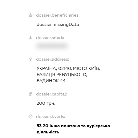
dossier.beneficiaries:
dossier.missingData
dossier.smida:
XXXXXXXXXX
dossier.address:
УКРАЇНА, 02140, МІСТО КИЇВ,
ВУЛИЦЯ РЕВУЦЬКОГО,
БУДИНОК 44
dossier.capital:
200 грн.
dossier.kveds:
53.20
інша поштова та кур'єрська
діяльність