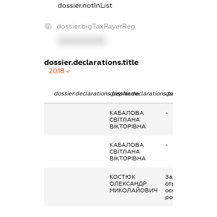
dossier.notInList
dossier.bigTaxPayerReg
XXXXXXXXXX
dossier.declarations.title
2018
dossier.declarations.pepName
dossier.declarations.personName
dossier.declaratio
КАБАЛОВА
-
СВІТЛАНА
ВІКТОРІВНА
КАБАЛОВА
-
СВІТЛАНА
ВІКТОРІВНА
КОСТЮК
Заробітна плата
ОЛЕКСАНДР
отримана за
МИКОЛАЙОВИЧ
основним місцем
роботи