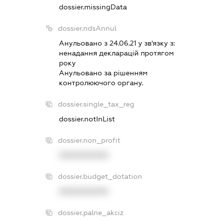
dossier.missingData
dossier.ndsAnnul
Анульовано з 24.06.21 у зв'язку з:
ненадання декларацiй протягом
року
Анульовано за рiшенням
контролюючого органу.
dossier.single_tax_reg
dossier.notInList
dossier.non_profit
XXXXXXXXXX
dossier.budget_dotation
XXXXXXXXXX
dossier.palne_akciz