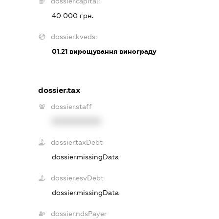
dossier.capital:
40 000 грн.
dossier.kveds:
01.21
вирощування винограду
dossier.tax
dossier.staff
XXXXXXXXXX
dossier.taxDebt
dossier.missingData
dossier.esvDebt
dossier.missingData
dossier.ndsPayer