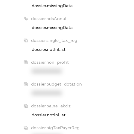
dossier.missingData
dossier.ndsAnnul
dossier.missingData
dossier.single_tax_reg
dossier.notInList
dossier.non_profit
XXXXXXXXXX
dossier.budget_dotation
XXXXXXXXXX
dossier.palne_akciz
dossier.notInList
dossier.bigTaxPayerReg