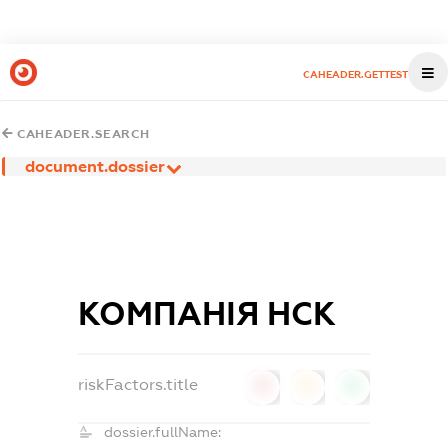
CAHEADER.GETTEST
CAHEADER.SEARCH
document.dossier
КОМПАНІЯ НСК
riskFactors.title
0
0
0
dossier.fullName: