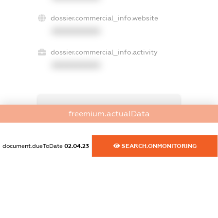
dossier.commercial_info.website
XXXXXXXXXX
dossier.commercial_info.activity
XXXXXXXXXX
freemium.exampleText_1
freemium.actualData
freemium.exampleText_2
freemium.anonymousPerSearch2
FREEMIUM.DETAILS
document.dueToDate
02.04.23
SEARCH.ONMONITORING
FREEMIUM.REGISTER