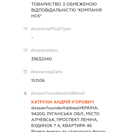
ТОВАРИСТВО З ОБМЕЖЕНОЮ
ВІДПОВІДАЛЬНІСТЮ "КОМПАНІЯ
НСК"
dossier.opfSubType:
-
dossier.edrpo:
33632040
dossier.regDate:
15.11.06
dossier.foundersAndBenef:
КАТРУХІН АНДРІЙ ІГОРОВИЧ
dossier.founderAddress
УКРАЇНА,
94200, ЛУГАНСЬКА ОБЛ., МІСТО
АЛЧЕВСЬК, ПРОСПЕКТ ЛЕНІНА,
БУДИНОК 7 А, КВАРТИРА 46
Розмір внеску до статутного фонду