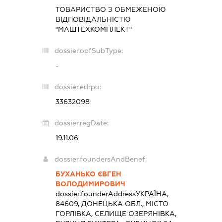
ТОВАРИСТВО З ОБМЕЖЕНОЮ
ВІДПОВІДАЛЬНІСТЮ
"МАШТЕХКОМПЛЕКТ"
dossier.opfSubType:
-
dossier.edrpo:
33632098
dossier.regDate:
19.11.06
dossier.foundersAndBenef:
БУХАНЬКО ЄВГЕН
ВОЛОДИМИРОВИЧ
dossier.founderAddress
УКРАЇНА,
84609, ДОНЕЦЬКА ОБЛ., МІСТО
ГОРЛІВКА, СЕЛИЩЕ ОЗЕРЯНІВКА,