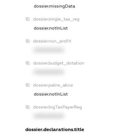
dossier.missingData
dossier.single_tax_reg
dossier.notInList
dossier.non_profit
XXXXXXXXXX
dossier.budget_dotation
XXXXXXXXXX
dossier.palne_akciz
dossier.notInList
dossier.bigTaxPayerReg
XXXXXXXXXX
dossier.declarations.title