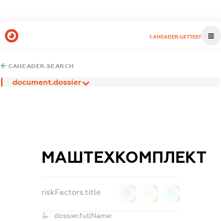
CAHEADER.GETTEST
CAHEADER.SEARCH
document.dossier
МАШТЕХКОМПЛЕКТ
riskFactors.title
0
0
0
dossier.fullName: