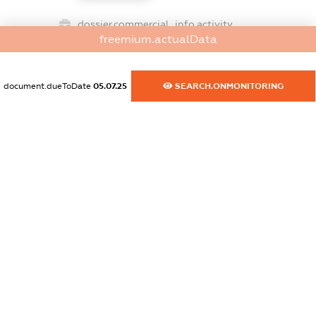
dossier.commercial_info.activity
freemium.actualData
XXXXXXXXXX
document.dueToDate
05.07.25
SEARCH.ONMONITORING
freemium.exampleText_1
freemium.exampleText_2
freemium.anonymousPerSearch2
FREEMIUM.DETAILS
FREEMIUM.REGISTER