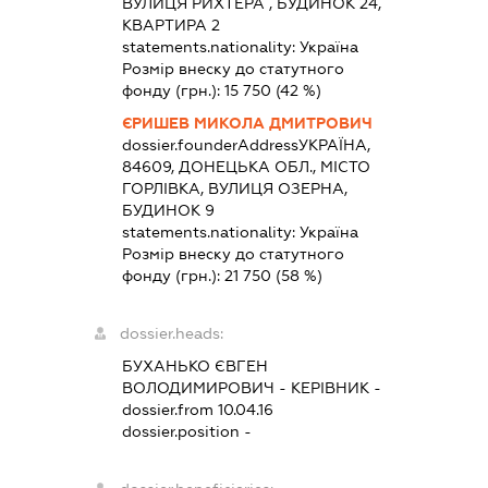
ВУЛИЦЯ РИХТЕРА , БУДИНОК 24,
КВАРТИРА 2
statements.nationality:
Україна
Розмір внеску до статутного
фонду (грн.):
15 750
(42 %)
ЄРИШЕВ МИКОЛА ДМИТРОВИЧ
dossier.founderAddress
УКРАЇНА,
84609, ДОНЕЦЬКА ОБЛ., МІСТО
ГОРЛІВКА, ВУЛИЦЯ ОЗЕРНА,
БУДИНОК 9
statements.nationality:
Україна
Розмір внеску до статутного
фонду (грн.):
21 750
(58 %)
dossier.heads:
БУХАНЬКО ЄВГЕН
ВОЛОДИМИРОВИЧ
-
КЕРІВНИК
-
dossier.from 10.04.16
dossier.position -