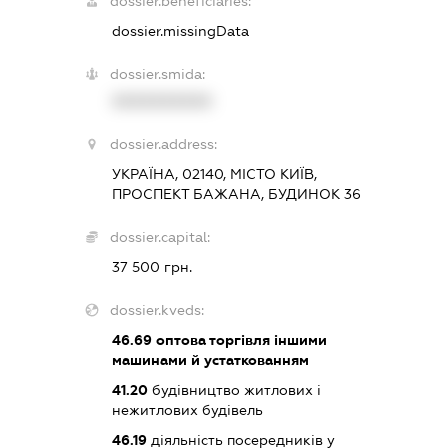
dossier.beneficiaries:
dossier.missingData
dossier.smida:
XXXXXXXXXX
dossier.address:
УКРАЇНА, 02140, МІСТО КИЇВ,
ПРОСПЕКТ БАЖАНА, БУДИНОК 36
dossier.capital:
37 500 грн.
dossier.kveds:
46.69
оптова торгівля іншими
машинами й устаткованням
41.20
будівництво житлових і
нежитлових будівель
46.19
діяльність посередників у