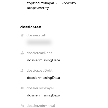
торгівлі товарами широкого
асортименту
dossier.tax
dossier.staff
XXXXXXXXXX
dossier.taxDebt
dossier.missingData
dossier.esvDebt
dossier.missingData
dossier.ndsPayer
dossier.missingData
dossier.ndsAnnul