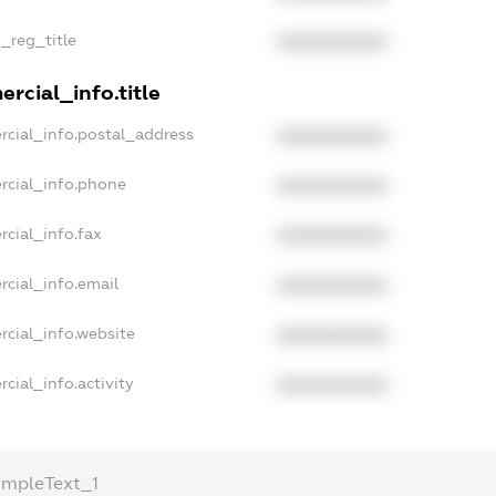
n_reg_title
XXXXXXXXXX
rcial_info.title
rcial_info.postal_address
XXXXXXXXXX
rcial_info.phone
XXXXXXXXXX
rcial_info.fax
XXXXXXXXXX
rcial_info.email
XXXXXXXXXX
rcial_info.website
XXXXXXXXXX
cial_info.activity
XXXXXXXXXX
ampleText_1