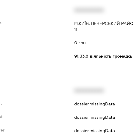
XXXXXXXXXX
s:
М.КИЇВ, ПЕЧЕРСЬКИЙ РАЙО
11
:
0 грн.
91.33.0
діяльність громадськи
XXXXXXXXXX
bt
dossier.missingData
bt
dossier.missingData
yer
dossier.missingData