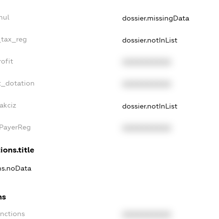
nul
dossier.missingData
_tax_reg
dossier.notInList
ofit
XXXXXXXXXX
t_dotation
XXXXXXXXXX
akciz
dossier.notInList
xPayerReg
XXXXXXXXXX
ions.title
ons.noData
ns
anctions
XXXXXXXXXX