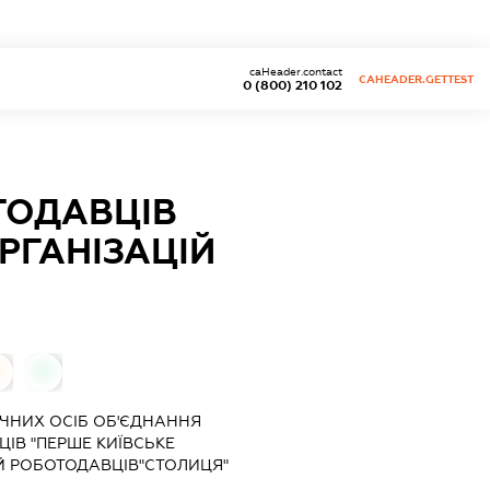
caHeader.contact
CAHEADER.GETTEST
0 (800) 210 102
ТОДАВЦІВ
РГАНІЗАЦІЙ
0
ЧНИХ ОСІБ
ОБ'ЄДНАННЯ
ІВ "ПЕРШЕ КИЇВСЬКЕ
Й РОБОТОДАВЦІВ"СТОЛИЦЯ"