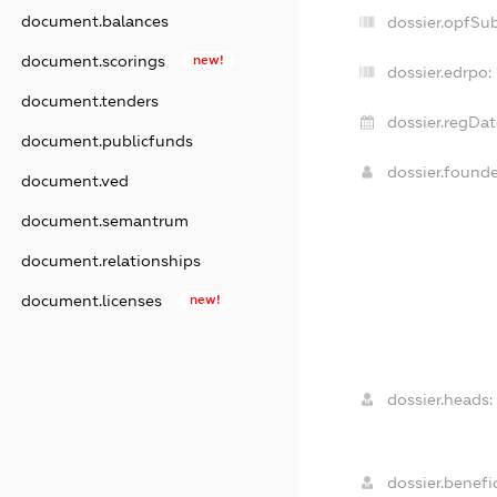
document.balances
dossier.opfSu
document.scorings
new!
dossier.edrpo:
document.tenders
dossier.regDat
document.publicfunds
dossier.found
document.ved
document.semantrum
document.relationships
document.licenses
new!
dossier.heads:
dossier.benefic