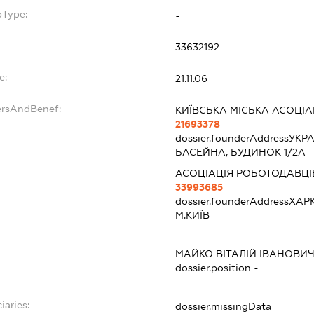
bType:
-
33632192
e:
21.11.06
ersAndBenef:
КИЇВСЬКА МІСЬКА АСОЦІ
21693378
dossier.founderAddress
УКРА
БАСЕЙНА, БУДИНОК 1/2А
АСОЦІАЦІЯ РОБОТОДАВЦІ
33993685
dossier.founderAddress
ХАРК
М.КИЇВ
МАЙКО ВІТАЛІЙ ІВАНОВИ
dossier.position -
iaries:
dossier.missingData