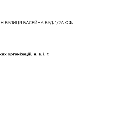
Н ВУЛИЦЯ БАСЕЙНА БУД. 1/2А ОФ.
х організацій, н. в. і. г.