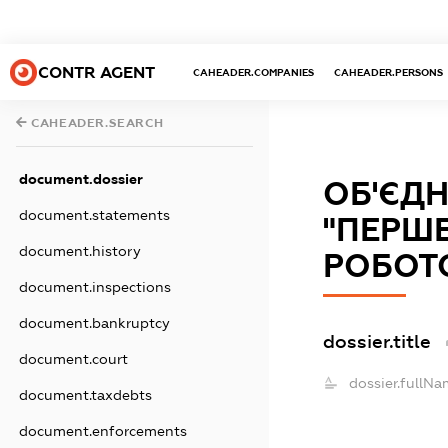
CONTR AGENT
CAHEADER.COMPANIES
CAHEADER.PERSONS
CAHEADER.SEARCH
document.dossier
ОБ'ЄД
document.statements
"ПЕРШЕ
document.history
РОБОТ
document.inspections
document.bankruptcy
dossier.title
document.court
dossier.fullNa
document.taxdebts
document.enforcements