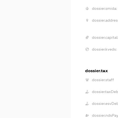
dossier.smida:
dossier.addres
dossier.capital
dossier.kveds:
dossier.tax
dossier.staff
dossier.taxDe
dossier.esvDe
dossier.ndsPa