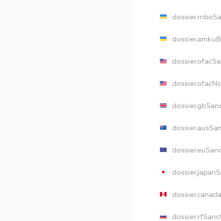
dossier.rnboS
dossier.amkuB
dossier.ofacS
dossier.ofac
dossier.gbSan
dossier.ausSa
dossier.euSan
dossier.japan
dossier.canad
dossier.rfSanc