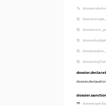
dossier.ndsAn
dossier.single
dossier.non_pr
dossier.budge
dossier.palne_
dossier.bigTa
dossier.declarat
dossier.declarati
dossier.sanctio
dossier.specS