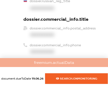
dossier.russian_reg_title
XXXXXXXXXX
dossier.commercial_info.title
dossier.commercial_info.postal_address
XXXXXXXXXX
dossier.commercial_info.phone
XXXXXXXXXX
dossier.commercial_info.fax
freemium.actualData
XXXXXXXXXX
document.dueToDate
19.06.26
SEARCH.ONMONITORING
dossier.commercial_info.email
XXXXXXXXXX
dossier.commercial_info.website
XXXXXXXXXX