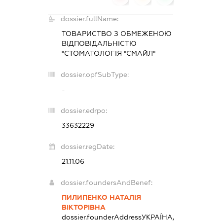
dossier.fullName:
ТОВАРИСТВО З ОБМЕЖЕНОЮ
ВІДПОВІДАЛЬНІСТЮ
"СТОМАТОЛОГІЯ "СМАЙЛ"
dossier.opfSubType:
-
dossier.edrpo:
33632229
dossier.regDate:
21.11.06
dossier.foundersAndBenef:
ПИЛИПЕНКО НАТАЛІЯ
ВІКТОРІВНА
dossier.founderAddress
УКРАЇНА,