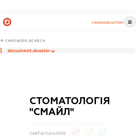
CAHEADER.GETTEST
CAHEADER.SEARCH
document.dossier
СТОМАТОЛОГІЯ
"СМАЙЛ"
riskFactors.title
0
0
0