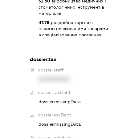
32.50
виробництво медичних і
стоматологічних інструментів і
матеріалів
47.78
роздрібна торгівля
іншими невживаними товарами
в спеціалізованих магазинах
dossier.tax
dossier.staff
XXXXXXXXXX
dossier.taxDebt
dossier.missingData
dossier.esvDebt
dossier.missingData
dossier.ndsPayer