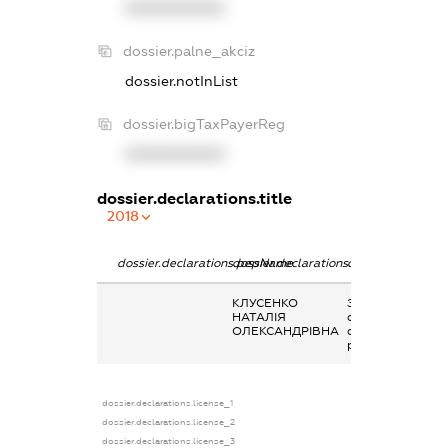
XXXXXXXXXX
dossier.palne_akciz
dossier.notInList
dossier.bigTaxPayerReg
XXXXXXXXXX
dossier.declarations.title
2018
dossier.declarations.pepName
dossier.declarations.personName
dossier.declarati
КЛУСЕНКО
Заробітна плата
НАТАЛІЯ
отримана за
ОЛЕКСАНДРІВНА
основним місцем
роботи
dossier.declarations.license_1
dossier.declarations.license_2
dossier.declarations.license_3