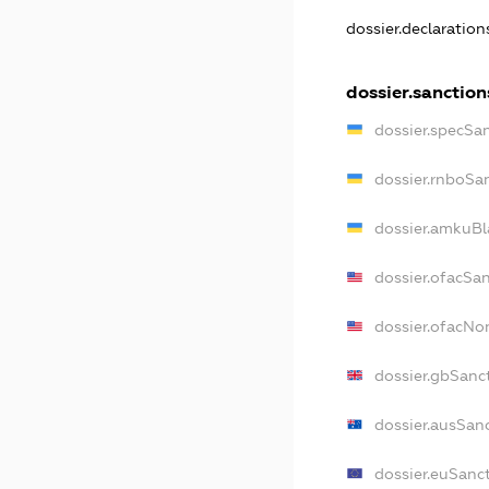
dossier.declaratio
dossier.sanction
dossier.specSa
dossier.rnboSa
dossier.amkuBl
dossier.ofacSa
dossier.ofacN
dossier.gbSanc
dossier.ausSan
dossier.euSanc