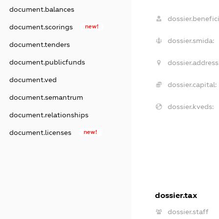
document.balances
dossier.benefici
document.scorings
new!
dossier.smida:
document.tenders
document.publicfunds
dossier.address
document.ved
dossier.capital:
document.semantrum
dossier.kveds:
document.relationships
document.licenses
new!
dossier.tax
dossier.staff