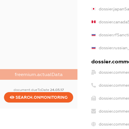
dossier.japanS
dossier.canada
dossier.rfSanct
dossier.russian
dossier.commer
dossier.commer
freemium.actualData
dossier.commer
document.dueToDate
24.03.17
SEARCH.ONMONITORING
dossier.commer
dossier.commer
dossier.commer