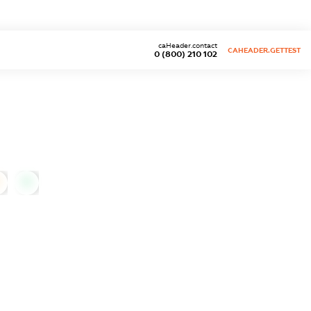
caHeader.contact
CAHEADER.GETTEST
0 (800) 210 102
0