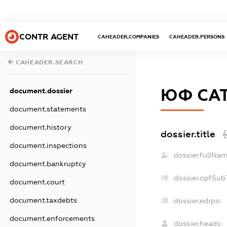
CONTR AGENT
CAHEADER.COMPANIES
CAHEADER.PERSONS
CAHEADER.SEARCH
ЮФ СА
document.dossier
document.statements
document.history
dossier.title
document.inspections
dossier.fullNam
document.bankruptcy
dossier.opfSub
document.court
document.taxdebts
dossier.edrpo:
document.enforcements
dossier.heads: