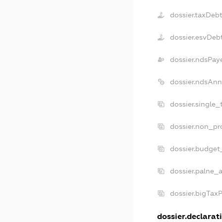
dossier.taxDeb
dossier.esvDeb
dossier.ndsPay
dossier.ndsAnn
dossier.single
dossier.non_pr
dossier.budget
dossier.palne_a
dossier.bigTax
dossier.declarati