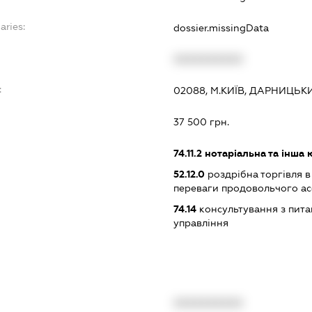
aries:
dossier.missingData
XXXXXXXXXX
:
02088, М.КИЇВ, ДАРНИЦЬ
37 500 грн.
74.11.2
нотаріальна та інша 
52.12.0
роздрібна торгівля в
переваги продовольчого а
74.14
консультування з питан
управління
XXXXXXXXXX