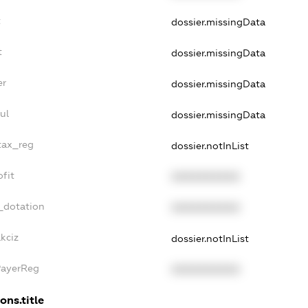
t
dossier.missingData
t
dossier.missingData
er
dossier.missingData
ul
dossier.missingData
_tax_reg
dossier.notInList
ofit
XXXXXXXXXX
_dotation
XXXXXXXXXX
kciz
dossier.notInList
PayerReg
XXXXXXXXXX
ons.title