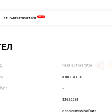
BETA
CAHEADER.PERSSEARCH
ТЕЛ
riskFactors.title
0
0
e:
ЮФ САТЕЛ
Type:
-
33632281
dossier.missingData