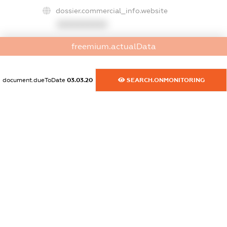
dossier.commercial_info.website
XXXXXXXXXX
dossier.commercial_info.activity
freemium.actualData
XXXXXXXXXX
document.dueToDate
03.03.20
SEARCH.ONMONITORING
freemium.exampleText_1
freemium.exampleText_2
freemium.anonymousPerSearch2
FREEMIUM.DETAILS
FREEMIUM.REGISTER