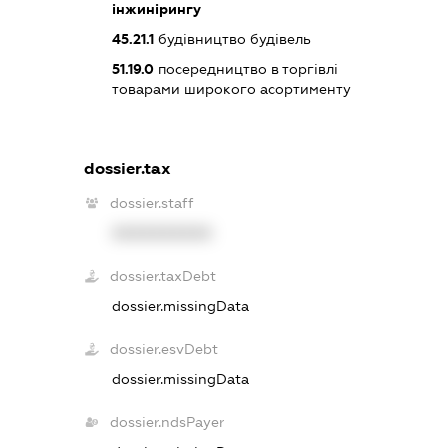
інжинірингу
45.21.1
будівництво будівель
51.19.0
посередництво в торгівлі
товарами широкого асортименту
dossier.tax
dossier.staff
XXXXXXXXXX
dossier.taxDebt
dossier.missingData
dossier.esvDebt
dossier.missingData
dossier.ndsPayer