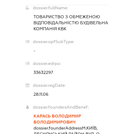
dossier.fullName:
ТОВАРИСТВО З ОБМЕЖЕНОЮ
ВІДПОВІДАЛЬНІСТЮ
БУДІВЕЛЬНА
КОМПАНІЯ КВК
dossier.opfSubType:
-
dossier.edrpo:
33632297
dossier.regDate:
28.11.06
dossier.foundersAndBenef:
КАРАСЬ ВОЛОДИМИР
ВОЛОДИМИРОВИЧ
dossier.founderAddress
М.КИЇВ,