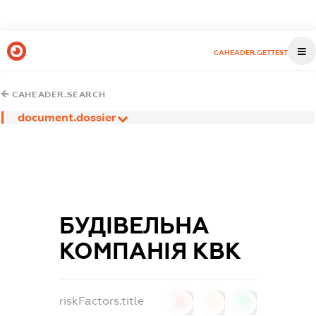
CAHEADER.GETTEST
CAHEADER.SEARCH
document.dossier
БУДІВЕЛЬНА
КОМПАНІЯ КВК
riskFactors.title
0
0
0