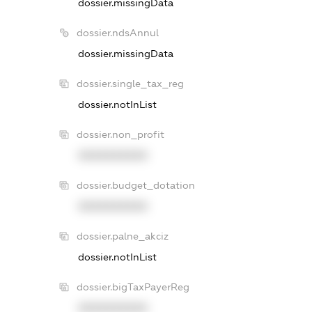
dossier.missingData
dossier.ndsAnnul
dossier.missingData
dossier.single_tax_reg
dossier.notInList
dossier.non_profit
XXXXXXXXXX
dossier.budget_dotation
XXXXXXXXXX
dossier.palne_akciz
dossier.notInList
dossier.bigTaxPayerReg
XXXXXXXXXX