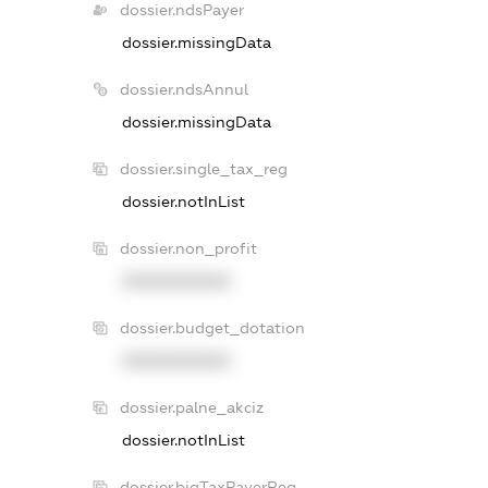
dossier.ndsPayer
dossier.missingData
dossier.ndsAnnul
dossier.missingData
dossier.single_tax_reg
dossier.notInList
dossier.non_profit
XXXXXXXXXX
dossier.budget_dotation
XXXXXXXXXX
dossier.palne_akciz
dossier.notInList
dossier.bigTaxPayerReg