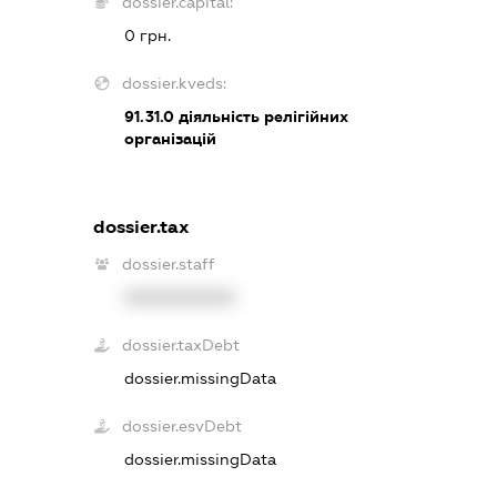
dossier.capital:
0 грн.
dossier.kveds:
91.31.0
діяльність релігійних
організацій
dossier.tax
dossier.staff
XXXXXXXXXX
dossier.taxDebt
dossier.missingData
dossier.esvDebt
dossier.missingData