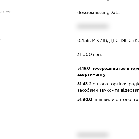
aries:
dossier.missingData
XXXXXXXXXX
:
02156, М.КИЇВ, ДЕСНЯНСЬК
31 000 грн.
51.19.0
посередництво в тор
асортименту
51.43.2
оптова торгівля раді
засобами звуко- та відеоза
51.90.0
інші види оптової то
XXXXXXXXXX