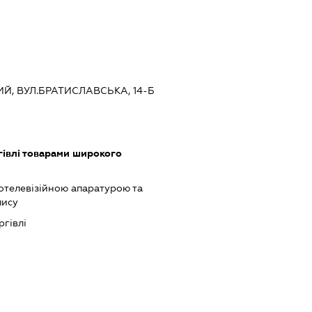
ИЙ, ВУЛ.БРАТИСЛАВСЬКА, 14-Б
гівлі товарами широкого
отелевізійною апаратурою та
пису
ргівлі