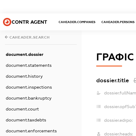
CONTR AGENT
CAHEADER.COMPANIES
CAHEADER.PERSONS
CAHEADER.SEARCH
ГРАФІС
document.dossier
document.statements
document.history
dossier.title
document.inspections
dossier.fullNam
document.bankruptcy
dossier.opfSub
document.court
document.taxdebts
dossier.edrpo:
document.enforcements
dossier.heads: