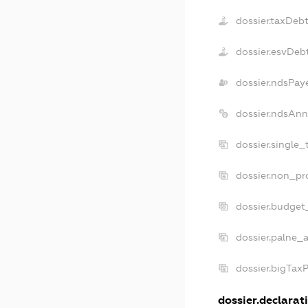
dossier.taxDeb
dossier.esvDeb
dossier.ndsPay
dossier.ndsAnn
dossier.single
dossier.non_pr
dossier.budget
dossier.palne_a
dossier.bigTax
dossier.declarati