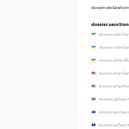
dossier.declaratio
dossier.sanction
dossier.specSa
dossier.rnboSa
dossier.amkuBl
dossier.ofacSa
dossier.ofacN
dossier.gbSanc
dossier.ausSan
dossier.euSanc