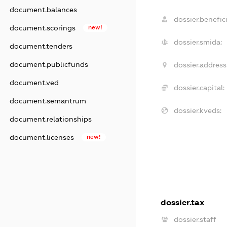
document.balances
dossier.benefici
document.scorings
new!
dossier.smida:
document.tenders
document.publicfunds
dossier.address
document.ved
dossier.capital:
document.semantrum
dossier.kveds:
document.relationships
document.licenses
new!
dossier.tax
dossier.staff