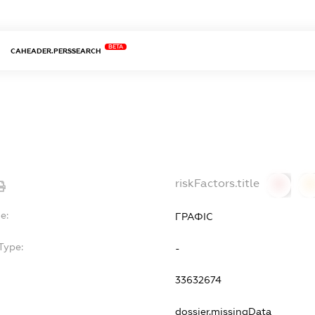
BETA
CAHEADER.PERSSEARCH
riskFactors.title
0
0
e:
ГРАФІС
Type:
-
33632674
dossier.missingData