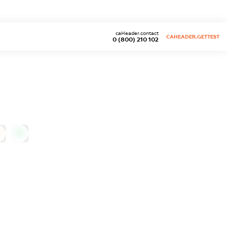
caHeader.contact
CAHEADER.GETTEST
0 (800) 210 102
0