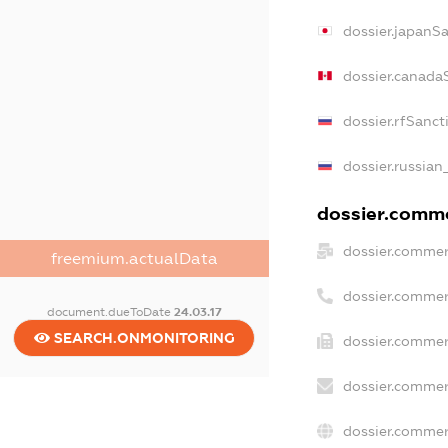
dossier.japanS
dossier.canada
dossier.rfSanct
dossier.russian
dossier.commer
dossier.commer
freemium.actualData
dossier.commer
document.dueToDate
24.03.17
SEARCH.ONMONITORING
dossier.commer
dossier.commer
dossier.commer