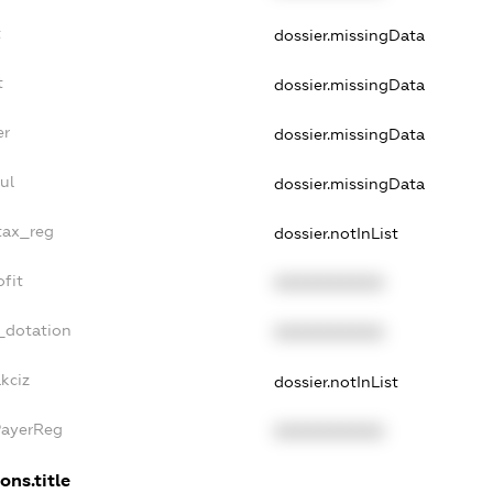
t
dossier.missingData
t
dossier.missingData
er
dossier.missingData
ul
dossier.missingData
_tax_reg
dossier.notInList
ofit
XXXXXXXXXX
_dotation
XXXXXXXXXX
kciz
dossier.notInList
PayerReg
XXXXXXXXXX
ons.title