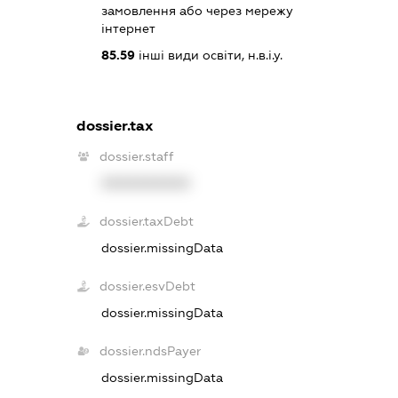
замовлення або через мережу
інтернет
85.59
інші види освіти, н.в.і.у.
dossier.tax
dossier.staff
XXXXXXXXXX
dossier.taxDebt
dossier.missingData
dossier.esvDebt
dossier.missingData
dossier.ndsPayer
dossier.missingData