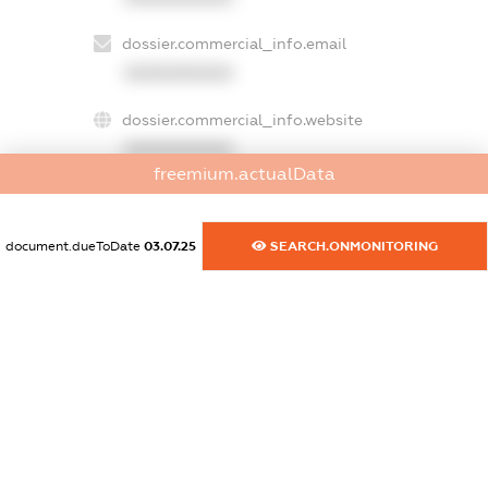
dossier.commercial_info.email
XXXXXXXXXX
dossier.commercial_info.website
XXXXXXXXXX
freemium.actualData
dossier.commercial_info.activity
XXXXXXXXXX
document.dueToDate
03.07.25
SEARCH.ONMONITORING
freemium.exampleText_1
freemium.exampleText_2
freemium.anonymousPerSearch2
FREEMIUM.DETAILS
FREEMIUM.REGISTER