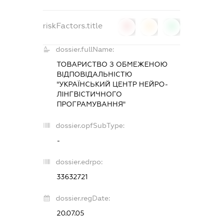
riskFactors.title
0
0
0
dossier.fullName:
ТОВАРИСТВО З ОБМЕЖЕНОЮ
ВІДПОВІДАЛЬНІСТЮ
"УКРАЇНСЬКИЙ ЦЕНТР НЕЙРО-
ЛІНГВІСТИЧНОГО
ПРОГРАМУВАННЯ"
dossier.opfSubType:
-
dossier.edrpo:
33632721
dossier.regDate:
20.07.05