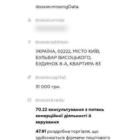
dossier.missingData
dossier.smida:
XXXXXXXXXX
dossier.address:
УКРАЇНА, 02222, МІСТО КИЇВ,
БУЛЬВАР ВИСОЦЬКОГО,
БУДИНОК 8-А, КВАРТИРА 83
dossier.capital:
31 000 грн.
dossier.kveds:
70.22
консультування з питань
комерційної діяльності й
керування
47.91
роздрібна торгівля, що
здійснюється фірмами поштового