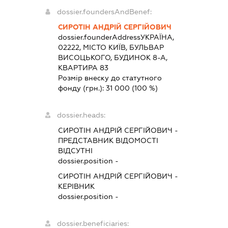
dossier.foundersAndBenef:
СИРОТІН АНДРІЙ СЕРГІЙОВИЧ
dossier.founderAddress
УКРАЇНА,
02222, МІСТО КИЇВ, БУЛЬВАР
ВИСОЦЬКОГО, БУДИНОК 8-А,
КВАРТИРА 83
Розмір внеску до статутного
фонду (грн.):
31 000
(100 %)
dossier.heads:
СИРОТІН АНДРІЙ СЕРГІЙОВИЧ
-
ПРЕДСТАВНИК
ВІДОМОСТІ
ВІДСУТНІ
dossier.position -
СИРОТІН АНДРІЙ СЕРГІЙОВИЧ
-
КЕРІВНИК
dossier.position -
dossier.beneficiaries: