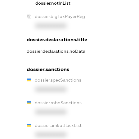
dossier.notInList
dossier.bigTaxPayerReg
XXXXXXXXXX
dossier.declarations.title
dossier.declarations.noData
dossier.sanctions
dossier.specSanctions
XXXXXXXXXX
dossier.rnboSanctions
XXXXXXXXXX
dossier.amkuBlackList
XXXXXXXXXX