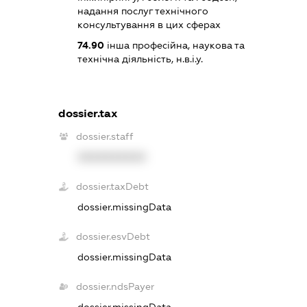
надання послуг технічного
консультування в цих сферах
74.90
інша професійна, наукова та
технічна діяльність, н.в.і.у.
dossier.tax
dossier.staff
XXXXXXXXXX
dossier.taxDebt
dossier.missingData
dossier.esvDebt
dossier.missingData
dossier.ndsPayer
dossier.missingData