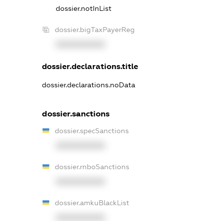
dossier.notInList
dossier.bigTaxPayerReg
XXXXXXXXXX
dossier.declarations.title
dossier.declarations.noData
dossier.sanctions
dossier.specSanctions
XXXXXXXXXX
dossier.rnboSanctions
XXXXXXXXXX
dossier.amkuBlackList
XXXXXXXXXX