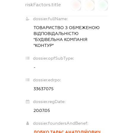
riskFactors.title
0
0
0
dossier.fullName:
ТОВАРИСТВО З ОБМЕЖЕНОЮ
ВІДПОВІДАЛЬНІСТЮ
"БУДІВЕЛЬНА КОМПАНІЯ
"КОНТУР"
dossier.opfSubType:
-
dossier.edrpo:
33637075
dossier.regDate:
20.07.05
dossier.foundersAndBenef:
ЛОБКО ТАРАС АНАТОЛІЙОВИЧ