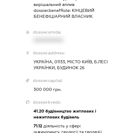
вирішальний вплив
dossier.benefRole:
КІНЦЕВИЙ
БЕНЕФІЦІАРНИЙ ВЛАСНИК
dossier.smida:
XXXXXXXXXX
dossier.address:
УКРАЇНА, 01133, МІСТО КИЇВ, Б.ЛЕСІ
УКРАЇНКИ, БУДИНОК 26
dossier.capital:
300 000 грн.
dossier.kveds:
41.20
будівництво житлових і
нежитлових будівель
71.12
діяльність у сфері
інжинірингу, геології та геодезії,