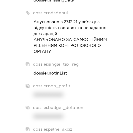
dossier.ndsAnnul
Анульовано з 27.12.21 у зв'язку з:
вiдсутнiсть поставок та ненадання
декларацiй
АНУЛЬОВАНО ЗА САМОСТIЙНИМ
РIШЕННЯМ КОНТРОЛЮЮЧОГО
ОРГАНУ.
dossier.single_tax_reg
dossier.notInList
dossier.non_profit
XXXXXXXXXX
dossier.budget_dotation
XXXXXXXXXX
dossier.palne_akciz