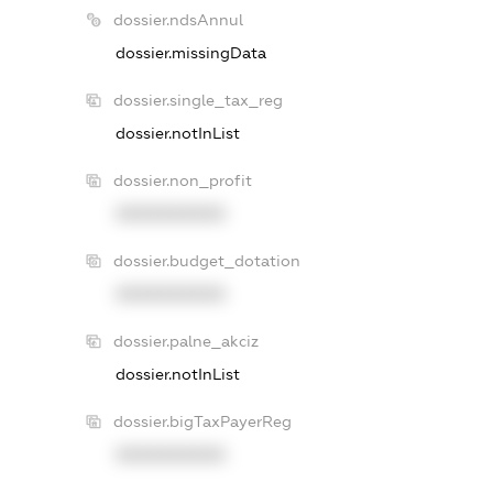
dossier.ndsAnnul
dossier.missingData
dossier.single_tax_reg
dossier.notInList
dossier.non_profit
XXXXXXXXXX
dossier.budget_dotation
XXXXXXXXXX
dossier.palne_akciz
dossier.notInList
dossier.bigTaxPayerReg
XXXXXXXXXX