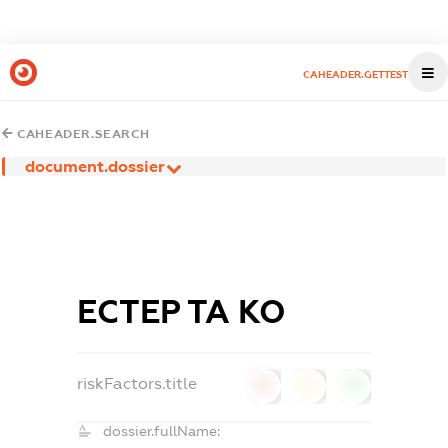
CAHEADER.GETTEST
CAHEADER.SEARCH
document.dossier
ЕСТЕР ТА КО
riskFactors.title
0
0
0
dossier.fullName: