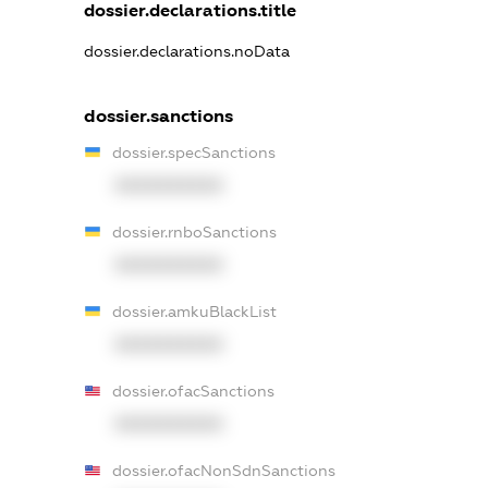
dossier.declarations.title
dossier.declarations.noData
dossier.sanctions
dossier.specSanctions
XXXXXXXXXX
dossier.rnboSanctions
XXXXXXXXXX
dossier.amkuBlackList
XXXXXXXXXX
dossier.ofacSanctions
XXXXXXXXXX
dossier.ofacNonSdnSanctions