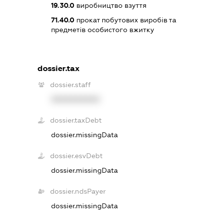
19.30.0
виробництво взуття
71.40.0
прокат побутових виробів та
предметів особистого вжитку
dossier.tax
dossier.staff
XXXXXXXXXX
dossier.taxDebt
dossier.missingData
dossier.esvDebt
dossier.missingData
dossier.ndsPayer
dossier.missingData