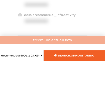
XXXXXXXXXX
dossier.commercial_info.activity
XXXXXXXXXX
freemium.actualData
freemium.exampleText_1
freemium.exampleText_2
freemium.anonymousPerSearch2
document.dueToDate
24.03.17
SEARCH.ONMONITORING
FREEMIUM.DETAILS
FREEMIUM.REGISTER