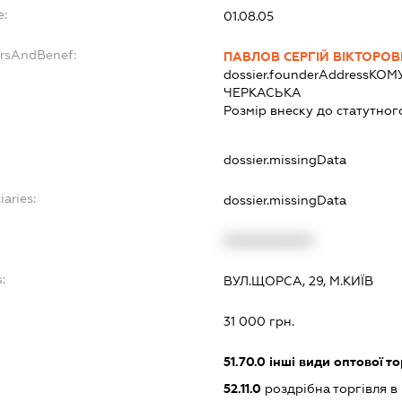
e:
01.08.05
ersAndBenef:
ПАВЛОВ СЕРГІЙ ВІКТОРО
dossier.founderAddress
КОМУ
ЧЕРКАСЬКА
Розмір внеску до статутног
dossier.missingData
iaries:
dossier.missingData
XXXXXXXXXX
:
ВУЛ.ЩОРСА, 29, М.КИЇВ
31 000 грн.
51.70.0
інші види оптової то
52.11.0
роздрібна торгівля в