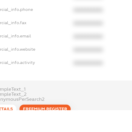
rcial_info.phone
XXXXXXXXXX
cial_info.fax
XXXXXXXXXX
cial_info.email
XXXXXXXXXX
cial_info.website
XXXXXXXXXX
cial_info.activity
XXXXXXXXXX
mpleText_1
ampleText_2
onymousPerSearch2
ETAILS
FREEMIUM.REGISTER