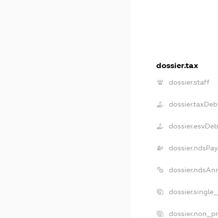
dossier.tax
dossier.staff
dossier.taxDeb
dossier.esvDeb
dossier.ndsPay
dossier.ndsAn
dossier.single
dossier.non_pr