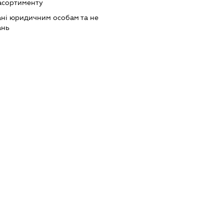
асортименту
ані юридичним особам та не
ань