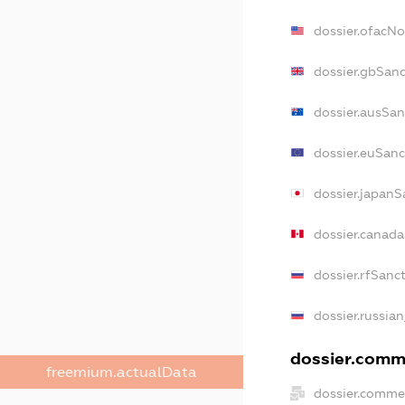
dossier.ofacN
dossier.gbSan
dossier.ausSan
dossier.euSanc
dossier.japanS
dossier.canad
dossier.rfSanc
dossier.russian
dossier.comme
freemium.actualData
dossier.comme