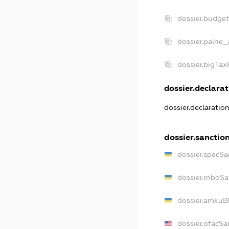
dossier.budge
dossier.palne_
dossier.bigTa
dossier.declarat
dossier.declaratio
dossier.sanctio
dossier.specSa
dossier.rnboSa
dossier.amkuBl
dossier.ofacSa