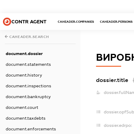
CONTR AGENT
CAHEADER.COMPANIES
CAHEADER.PERSONS
CAHEADER.SEARCH
document.dossier
ВИРОБН
document.statements
document.history
dossier.title
document.inspections
dossier.fullNa
document.bankruptcy
document.court
dossier.opfSu
document.taxdebts
dossier.edrpo:
document.enforcements