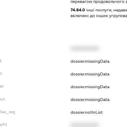
перевагою продовольчого 
74.84.0
інші послуги, надав
включені до інших угрупов
XXXXXXXXXX
t
dossier.missingData
t
dossier.missingData
er
dossier.missingData
nul
dossier.missingData
_tax_reg
dossier.notInList
ofit
XXXXXXXXXX