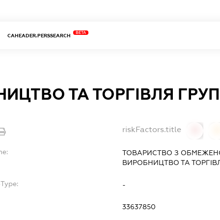
BETA
CAHEADER.PERSSEARCH
ИЦТВО ТА ТОРГІВЛЯ ГРУ
riskFactors.title
0
0
me:
ТОВАРИСТВО З ОБМЕЖЕН
ВИРОБНИЦТВО ТА ТОРГІВ
bType:
-
33637850