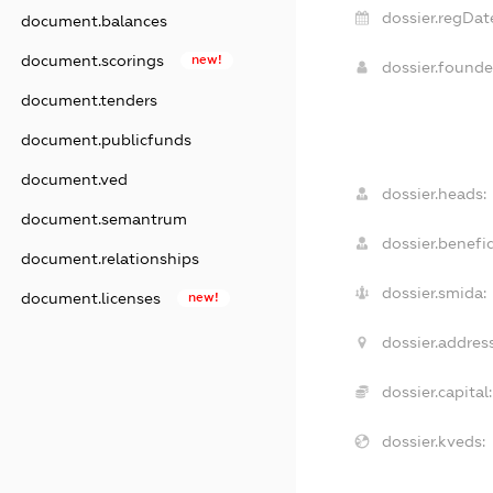
dossier.regDat
document.balances
document.scorings
new!
dossier.found
document.tenders
document.publicfunds
document.ved
dossier.heads:
document.semantrum
dossier.benefic
document.relationships
dossier.smida:
document.licenses
new!
dossier.address
dossier.capital:
dossier.kveds: