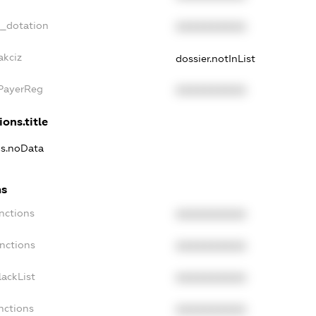
t_dotation
XXXXXXXXXX
akciz
dossier.notInList
xPayerReg
XXXXXXXXXX
ions.title
ns.noData
ns
nctions
XXXXXXXXXX
nctions
XXXXXXXXXX
ackList
XXXXXXXXXX
nctions
XXXXXXXXXX