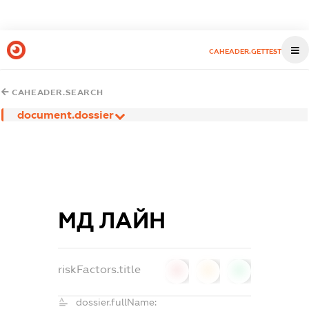
CAHEADER.GETTEST
CAHEADER.SEARCH
document.dossier
МД ЛАЙН
riskFactors.title
0
0
0
dossier.fullName: