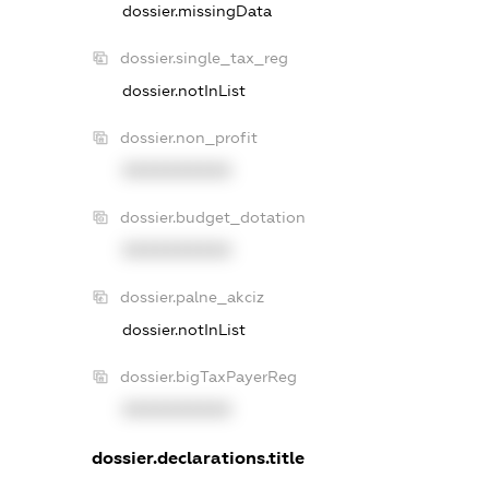
dossier.missingData
dossier.single_tax_reg
dossier.notInList
dossier.non_profit
XXXXXXXXXX
dossier.budget_dotation
XXXXXXXXXX
dossier.palne_akciz
dossier.notInList
dossier.bigTaxPayerReg
XXXXXXXXXX
dossier.declarations.title