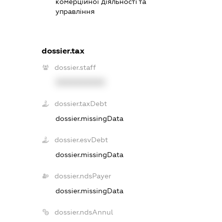
комерційної діяльності та
управління
dossier.tax
dossier.staff
XXXXXXXXXX
dossier.taxDebt
dossier.missingData
dossier.esvDebt
dossier.missingData
dossier.ndsPayer
dossier.missingData
dossier.ndsAnnul