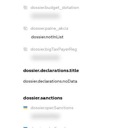
dossier.budget_dotation
XXXXXXXXXX
dossier.palne_akciz
dossier.notInList
dossier.bigTaxPayerReg
XXXXXXXXXX
dossier.declarations.title
dossier.declarations.noData
dossier.sanctions
dossier.specSanctions
XXXXXXXXXX