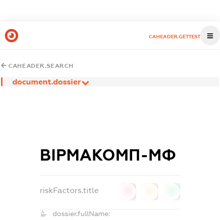
CAHEADER.GETTEST
CAHEADER.SEARCH
document.dossier
ВІРМАКОМП-МФ
riskFactors.title
0
0
0
dossier.fullName: