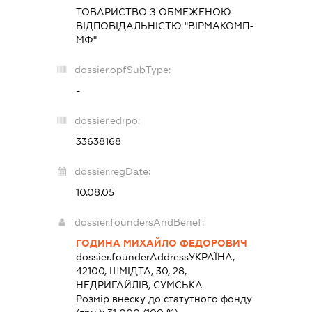
ТОВАРИСТВО З ОБМЕЖЕНОЮ
ВІДПОВІДАЛЬНІСТЮ "ВІРМАКОМП-
МФ"
dossier.opfSubType:
-
dossier.edrpo:
33638168
dossier.regDate:
10.08.05
dossier.foundersAndBenef:
ГОДИНА МИХАЙЛО ФЕДОРОВИЧ
dossier.founderAddress
УКРАЇНА,
42100, ШМІДТА, 30, 28,
НЕДРИГАЙЛІВ, СУМСЬКА
Розмір внеску до статутного фонду