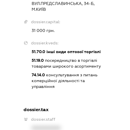
ВУЛ.ПРЕДСЛАВИНСЬКА, 34-Б,
М.КИЇВ
dossier.capital:
31 000 грн.
dossier.kveds:
51.70.0
інші види оптової торгівлі
51.19.0
посередництво в торгівлі
товарами широкого асортименту
74.14.0
консультування з питань
комерційної діяльності та
управління
dossier.tax
dossier.staff
XXXXXXXXXX