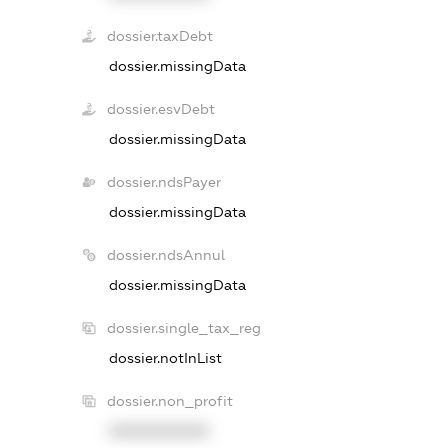
dossier.taxDebt
dossier.missingData
dossier.esvDebt
dossier.missingData
dossier.ndsPayer
dossier.missingData
dossier.ndsAnnul
dossier.missingData
dossier.single_tax_reg
dossier.notInList
dossier.non_profit
XXXXXXXXXX