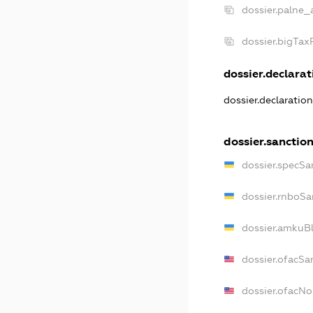
dossier.palne_
dossier.bigTa
dossier.declarati
dossier.declaratio
dossier.sanctio
dossier.specSa
dossier.rnboSa
dossier.amkuBl
dossier.ofacSa
dossier.ofacN