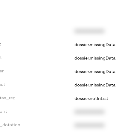
XXXXXXXXXX
t
dossier.missingData
t
dossier.missingData
er
dossier.missingData
nul
dossier.missingData
_tax_reg
dossier.notInList
ofit
XXXXXXXXXX
t_dotation
XXXXXXXXXX