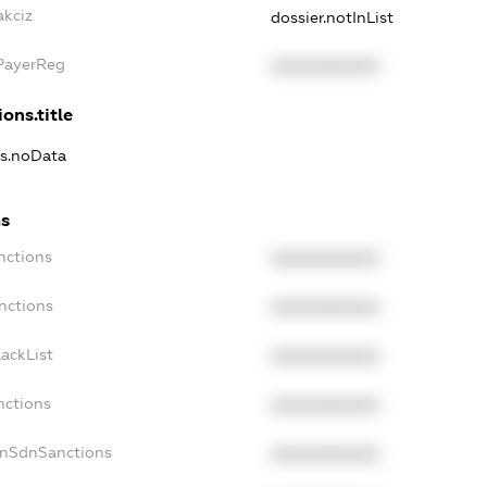
akciz
dossier.notInList
xPayerReg
XXXXXXXXXX
ons.title
ns.noData
ns
nctions
XXXXXXXXXX
nctions
XXXXXXXXXX
ackList
XXXXXXXXXX
nctions
XXXXXXXXXX
onSdnSanctions
XXXXXXXXXX