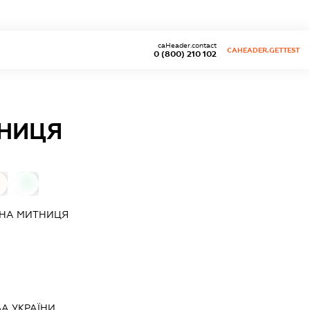
caHeader.contact
CAHEADER.GETTEST
0 (800) 210 102
ТНИЦЯ
0
ЬНА МИТНИЦЯ
А УКРАЇНИ