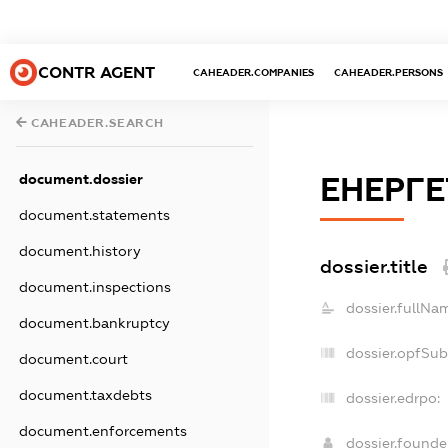
CONTR AGENT
CAHEADER.COMPANIES
CAHEADER.PERSONS
CAHEADER.SEARCH
document.dossier
ЕНЕРГ
document.statements
document.history
dossier.title
document.inspections
dossier.fullNa
document.bankruptcy
dossier.opfSub
document.court
document.taxdebts
dossier.edrpo:
document.enforcements
dossier.found