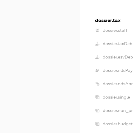
dossier.tax
dossier.staff
dossier.taxDeb
dossier.esvDeb
dossier.ndsPay
dossier.ndsAn
dossier.single
dossier.non_pr
dossier.budge