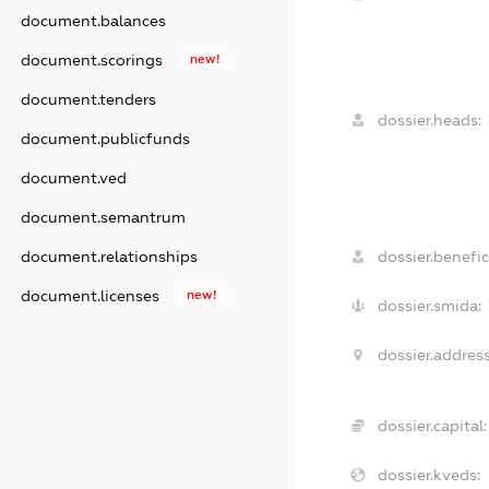
document.balances
document.scorings
new!
document.tenders
dossier.heads:
document.publicfunds
document.ved
document.semantrum
dossier.benefic
document.relationships
document.licenses
new!
dossier.smida:
dossier.address
dossier.capital:
dossier.kveds: