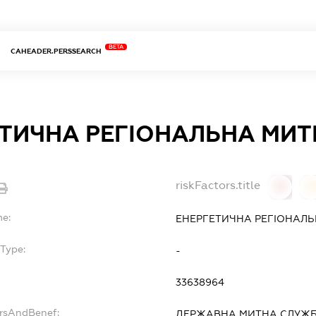
BETA
CAHEADER.PERSSEARCH
ЕТИЧНА РЕГІОНАЛЬНА МИ
riskFactors.title
0
0
me:
ЕНЕРГЕТИЧНА РЕГІОНАЛ
Type:
-
33638964
ersAndBenef:
ДЕРЖАВНА МИТНА СЛУЖБ