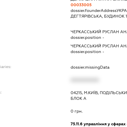
00033005
dossier.founderAddress
УКРА
ДЕГТЯРІВСЬКА, БУДИНОК 11,
ЧЕРКАССЬКИЙ РУСЛАН А
dossier.position -
ЧЕРКАССЬКИЙ РУСЛАН А
dossier.position -
iaries:
dossier.missingData
XXXXXXXXXX
:
04215, М.КИЇВ, ПОДІЛЬСЬК
БЛОК А
0 грн.
75.11.6
управління у сферах 