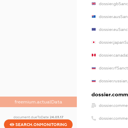
dossier.gbSanc
dossier.ausSan
dossier.euSanc
dossier.japanS
dossier.canad
dossier.rfSanc
dossier.russian
dossier.comme
freemium.actualData
dossier.commer
document.dueToDate
24.03.17
dossier.comme
SEARCH.ONMONITORING