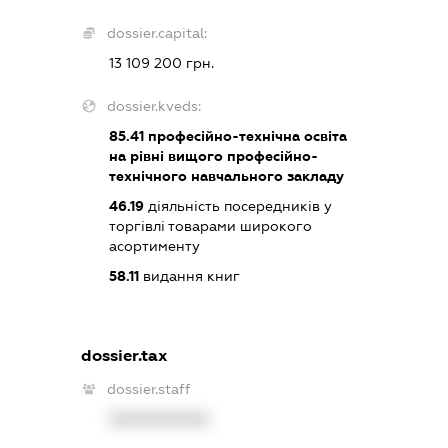
dossier.capital:
13 109 200 грн.
dossier.kveds:
85.41
професійно-технічна освіта
на рівні вищого професійно-
технічного навчального закладу
46.19
діяльність посередників у
торгівлі товарами широкого
асортименту
58.11
видання книг
dossier.tax
dossier.staff
XXXXXXXXXX