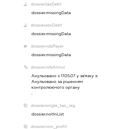
dossier.taxDebt
dossier.missingData
dossier.esvDebt
dossier.missingData
dossier.ndsPayer
dossier.missingData
dossier.ndsAnnul
Анульовано з 17.05.07 у зв'язку з:
Анульовано за рiшенням
контролюючого органу
.
dossier.single_tax_reg
dossier.notInList
dossier.non_profit