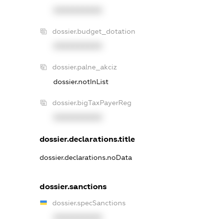
XXXXXXXXXX
dossier.budget_dotation
XXXXXXXXXX
dossier.palne_akciz
dossier.notInList
dossier.bigTaxPayerReg
XXXXXXXXXX
dossier.declarations.title
dossier.declarations.noData
dossier.sanctions
dossier.specSanctions
XXXXXXXXXX