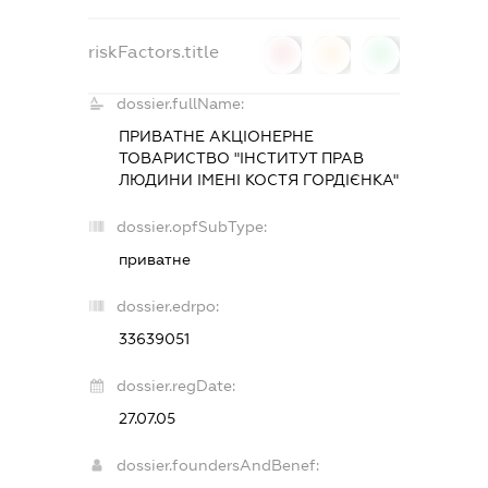
riskFactors.title
0
0
0
dossier.fullName:
ПРИВАТНЕ АКЦІОНЕРНЕ
ТОВАРИСТВО "ІНСТИТУТ ПРАВ
ЛЮДИНИ ІМЕНІ КОСТЯ ГОРДІЄНКА"
dossier.opfSubType:
приватне
dossier.edrpo:
33639051
dossier.regDate:
27.07.05
dossier.foundersAndBenef: