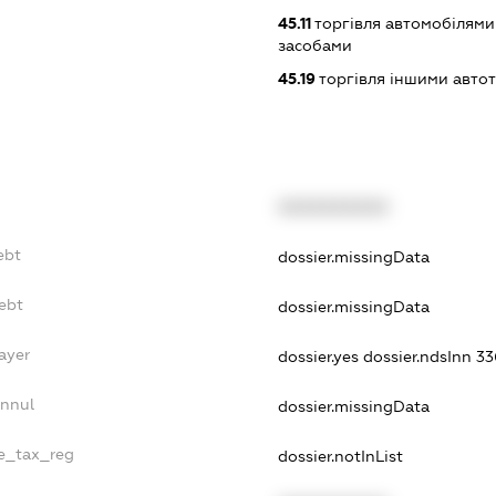
45.11
торгівля автомобілями
засобами
45.19
торгівля іншими авто
XXXXXXXXXX
ebt
dossier.missingData
ebt
dossier.missingData
ayer
dossier.yes
dossier.ndsInn 
Annul
dossier.missingData
le_tax_reg
dossier.notInList