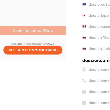
dossier.euSa
dossier.japa
dossier.can
freemium.actualData
dossier.rfSa
document.dueToDate
19.06.26
dossier.russ
SEARCH.ONMONITORING
dossier.comm
dossier.comm
dossier.com
dossier.comm
dossier.comm