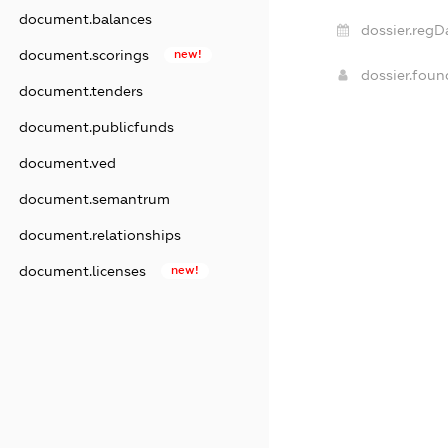
document.balances
dossier.regD
document.scorings
new!
dossier.fou
document.tenders
document.publicfunds
document.ved
document.semantrum
document.relationships
document.licenses
new!