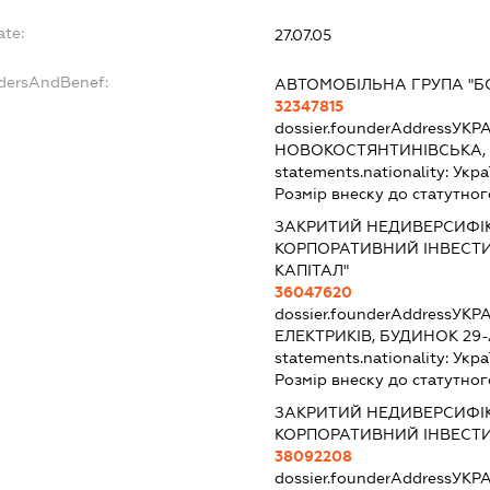
ate:
27.07.05
ndersAndBenef:
АВТОМОБІЛЬНА ГРУПА "Б
32347815
dossier.founderAddress
УКРА
НОВОКОСТЯНТИНІВСЬКА,
statements.nationality:
Укра
Розмір внеску до статутног
ЗАКРИТИЙ НЕДИВЕРСИФІ
КОРПОРАТИВНИЙ ІНВЕСТ
КАПІТАЛ"
36047620
dossier.founderAddress
УКРА
ЕЛЕКТРИКІВ, БУДИНОК 29
statements.nationality:
Укра
Розмір внеску до статутног
ЗАКРИТИЙ НЕДИВЕРСИФІ
КОРПОРАТИВНИЙ ІНВЕСТИ
38092208
dossier.founderAddress
УКРА