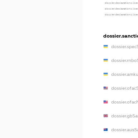
dossier.declarations.lic
dossier.declarations.lic
dossier.declarations.lic
dossier.sanct
dossier.spec
dossier.rnbo
dossier.amku
dossier.ofac
dossier.ofa
dossier.gbSa
dossier.ausS