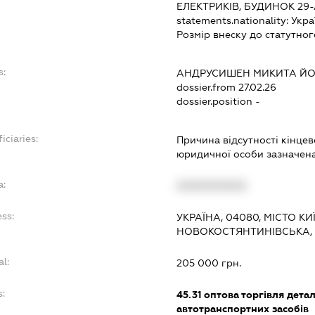
ЕЛЕКТРИКІВ, БУДИНОК 29
statements.nationality:
Укра
Розмір внеску до статутног
s:
АНДРУСИШЕН МИКИТА Й
dossier.from 27.02.26
dossier.position -
iciaries:
Причина відсутності кінце
юридичної особи зазначена 
a:
XXXXXXXXXX
ess:
УКРАЇНА, 04080, МІСТО КИ
НОВОКОСТЯНТИНІВСЬКА, 
al:
205 000 грн.
s:
45.31
оптова торгівля дета
автотранспортних засобів