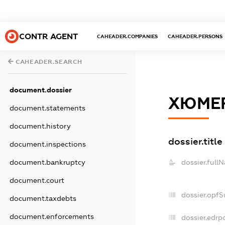
CONTR AGENT
CAHEADER.COMPANIES
CAHEADER.PERSONS
CAHEADER.SEARCH
document.dossier
ХЮМЕР
document.statements
document.history
dossier.title
document.inspections
document.bankruptcy
dossier.full
document.court
dossier.opf
document.taxdebts
document.enforcements
dossier.edrp