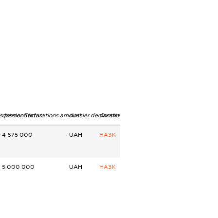
ns.personStatus
dossier.declarations.amount
dossier.declarations.currency
dossier.declarations.source
4 675 000
UAH
НАЗК
5 000 000
UAH
НАЗК