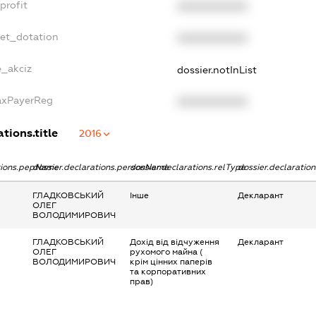
profit
XXXXXXXXXX
get_dotation
XXXXXXXXXX
e_akciz
dossier.notInList
TaxPayerReg
XXXXXXXXXX
tions.title
2016
ations.pepName
dossier.declarations.personName
dossier.declarations.relType
dossier.declaratio
ГЛАДКОВСЬКИЙ
Інше
Декларант
ОЛЕГ
ВОЛОДИМИРОВИЧ
ГЛАДКОВСЬКИЙ
Дохід від відчуження
Декларант
ОЛЕГ
рухомого майна (
ВОЛОДИМИРОВИЧ
крім цінних паперів
та корпоративних
прав)