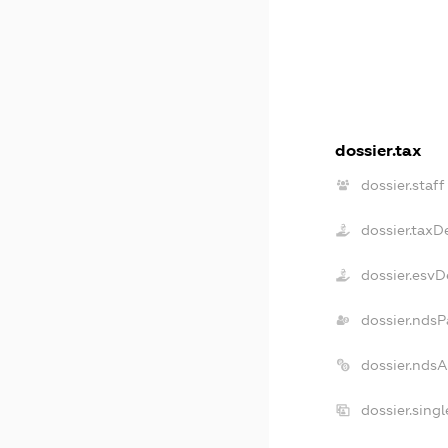
dossier.tax
dossier.staff
dossier.taxD
dossier.esvD
dossier.ndsP
dossier.nds
dossier.sing