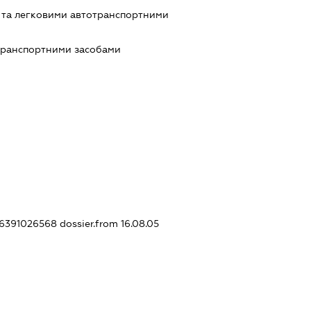
 та легковими автотранспортними
транспортними засобами
336391026568
dossier.from 16.08.05