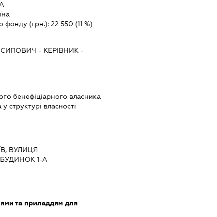
-А
їна
о фонду (грн.):
22 550
(11 %)
ОСИПОВИЧ
-
КЕРІВНИК
-
вого бенефіціарного власника
у структурі власності
ЇВ, ВУЛИЦЯ
БУДИНОК 1-А
лями та приладдям для