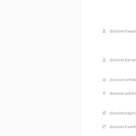
dossier.head
dossier.benef
dossier.smid
dossier.addr
dossier.capit
dossier.kved