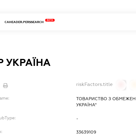
BETA
CAHEADER.PERSSEARCH
 УКРАЇНА
riskFactors.title
0
Name:
ТОВАРИСТВО З ОБМЕЖЕН
УКРАЇНА"
SubType:
-
o:
33639109