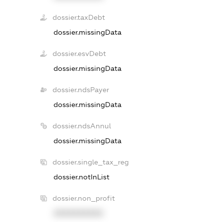
dossier.taxDebt
dossier.missingData
dossier.esvDebt
dossier.missingData
dossier.ndsPayer
dossier.missingData
dossier.ndsAnnul
dossier.missingData
dossier.single_tax_reg
dossier.notInList
dossier.non_profit
XXXXXXXXXX