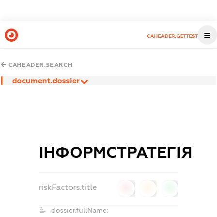
CAHEADER.GETTEST
CAHEADER.SEARCH
document.dossier
ІНФОРМСТРАТЕГІЯ
riskFactors.title
0
0
0
dossier.fullName: