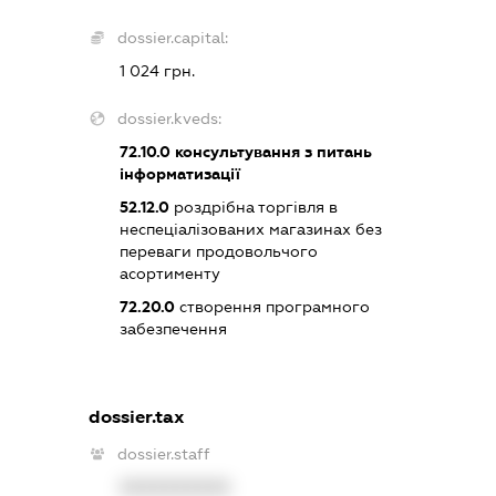
dossier.capital:
1 024 грн.
dossier.kveds:
72.10.0
консультування з питань
інформатизації
52.12.0
роздрібна торгівля в
неспеціалізованих магазинах без
переваги продовольчого
асортименту
72.20.0
створення програмного
забезпечення
dossier.tax
dossier.staff
XXXXXXXXXX