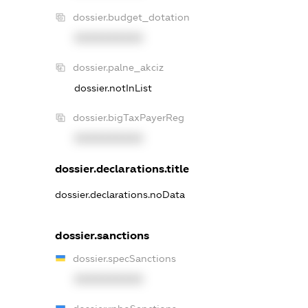
dossier.budget_dotation
XXXXXXXXXX
dossier.palne_akciz
dossier.notInList
dossier.bigTaxPayerReg
XXXXXXXXXX
dossier.declarations.title
dossier.declarations.noData
dossier.sanctions
dossier.specSanctions
XXXXXXXXXX