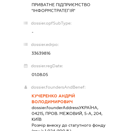
ПРИВАТНЕ ПІДПРИЄМСТВО
"ІНФОРМСТРАТЕГІЯ"
dossier.opfSubType:
-
dossier.edrpo:
33639816
dossier.regDate:
01.08.05
dossier.foundersAndBenef:
КУЧЕРЕНКО АНДРІЙ
ВОЛОДИМИРОВИЧ
dossier.founderAddress
УКРАЇНА,
04215, ПРОВ. МЕЖОВИЙ, 5-А, 204,
КИЇВ
Розмір внеску до статутного фонду
(грн.):
1 024
(100 %)