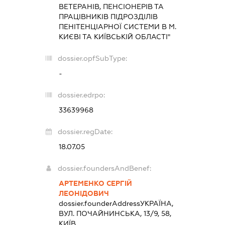
ВЕТЕРАНІВ, ПЕНСІОНЕРІВ ТА
ПРАЦІВНИКІВ ПІДРОЗДІЛІВ
ПЕНІТЕНЦІАРНОЇ СИСТЕМИ В М.
КИЄВІ ТА КИЇВСЬКІЙ ОБЛАСТІ"
dossier.opfSubType:
-
dossier.edrpo:
33639968
dossier.regDate:
18.07.05
dossier.foundersAndBenef:
АРТЕМЕНКО СЕРГІЙ
ЛЕОНІДОВИЧ
dossier.founderAddress
УКРАЇНА,
ВУЛ. ПОЧАЙНИНСЬКА, 13/9, 58,
КИЇВ