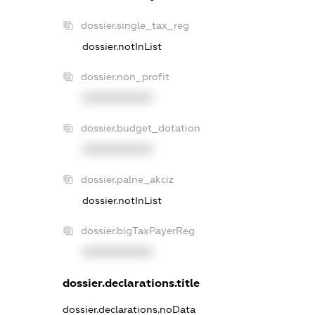
dossier.single_tax_reg
dossier.notInList
dossier.non_profit
XXXXXXXXXX
dossier.budget_dotation
XXXXXXXXXX
dossier.palne_akciz
dossier.notInList
dossier.bigTaxPayerReg
XXXXXXXXXX
dossier.declarations.title
dossier.declarations.noData