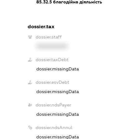
85.32.5
благодійна діяльність
dossier.tax
dossier.staff
XXXXXXXXXX
dossier.taxDebt
dossier.missingData
dossier.esvDebt
dossier.missingData
dossier.ndsPayer
dossier.missingData
dossier.ndsAnnul
dossier.missingData