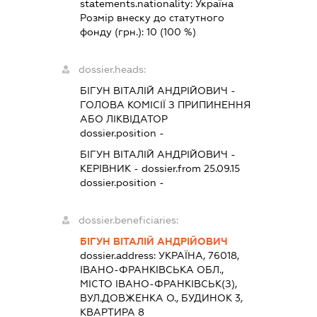
statements.nationality:
Україна
Розмір внеску до статутного
фонду (грн.):
10
(100 %)
dossier.heads:
БІГУН ВІТАЛІЙ АНДРІЙОВИЧ
-
ГОЛОВА КОМІСІЇ З ПРИПИНЕННЯ
АБО ЛІКВІДАТОР
dossier.position -
БІГУН ВІТАЛІЙ АНДРІЙОВИЧ
-
КЕРІВНИК
- dossier.from 25.09.15
dossier.position -
dossier.beneficiaries:
БІГУН ВІТАЛІЙ АНДРІЙОВИЧ
dossier.address:
УКРАЇНА, 76018,
ІВАНО-ФРАНКІВСЬКА ОБЛ.,
МІСТО ІВАНО-ФРАНКІВСЬК(З),
ВУЛ.ДОВЖЕНКА О., БУДИНОК 3,
КВАРТИРА 8