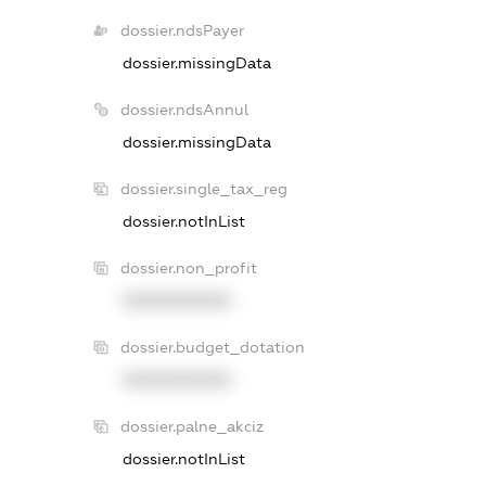
dossier.ndsPayer
dossier.missingData
dossier.ndsAnnul
dossier.missingData
dossier.single_tax_reg
dossier.notInList
dossier.non_profit
XXXXXXXXXX
dossier.budget_dotation
XXXXXXXXXX
dossier.palne_akciz
dossier.notInList