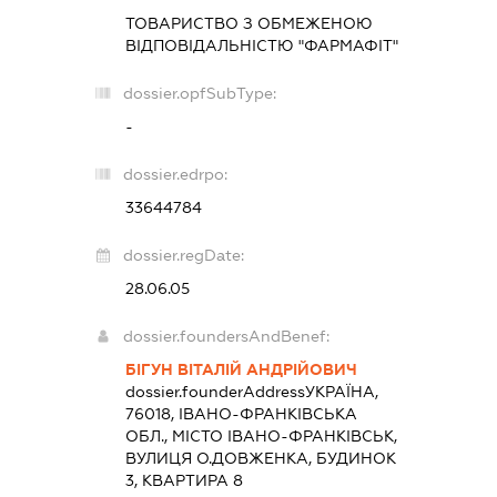
ТОВАРИСТВО З ОБМЕЖЕНОЮ
ВІДПОВІДАЛЬНІСТЮ "ФАРМАФІТ"
dossier.opfSubType:
-
dossier.edrpo:
33644784
dossier.regDate:
28.06.05
dossier.foundersAndBenef:
БІГУН ВІТАЛІЙ АНДРІЙОВИЧ
dossier.founderAddress
УКРАЇНА,
76018, ІВАНО-ФРАНКІВСЬКА
ОБЛ., МІСТО ІВАНО-ФРАНКІВСЬК,
ВУЛИЦЯ О.ДОВЖЕНКА, БУДИНОК
3, КВАРТИРА 8