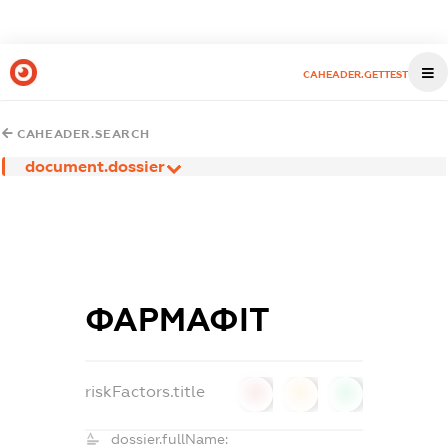
CAHEADER.GETTEST
CAHEADER.SEARCH
document.dossier
ФАРМАФІТ
riskFactors.title
0
0
0
dossier.fullName: