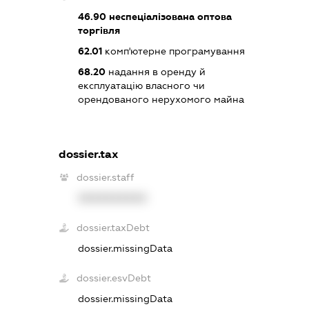
46.90
неспеціалізована оптова
торгівля
62.01
комп'ютерне програмування
68.20
надання в оренду й
експлуатацію власного чи
орендованого нерухомого майна
dossier.tax
dossier.staff
XXXXXXXXXX
dossier.taxDebt
dossier.missingData
dossier.esvDebt
dossier.missingData