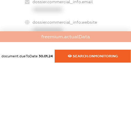
dossier.commercial_info.email
XXXXXXXXXX
dossier.commercial_info.website
XXXXXXXXXX
freemium.actualData
dossier.commercial_info.activity
XXXXXXXXXX
document.dueToDate
30.01.24
SEARCH.ONMONITORING
freemium.exampleText_1
freemium.exampleText_2
freemium.anonymousPerSearch2
FREEMIUM.DETAILS
FREEMIUM.REGISTER