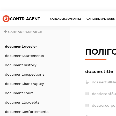
CONTR AGENT
CAHEADER.COMPANIES
CAHEADER.PERSONS
CAHEADER.SEARCH
document.dossier
ПОЛІГ
document.statements
document.history
dossier.title
document.inspections
dossier.fullN
document.bankruptcy
document.court
dossier.opfS
document.taxdebts
dossier.edrpo
document.enforcements