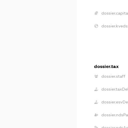
dossier.capita
dossier.kveds
dossier.tax
dossier.staff
dossier.taxDe
dossier.esvD
dossier.ndsPa
dossier.ndsA