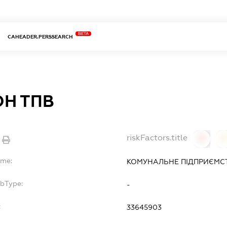
BETA
CAHEADER.PERSSEARCH
ОН ТПВ
riskFactors.title
0
ame:
КОМУНАЛЬНЕ ПІДПРИЄМСТ
ubType:
-
:
33645903