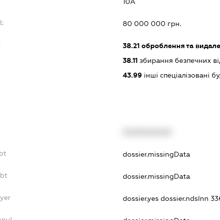
10А
l:
80 000 000 грн.
:
38.21
оброблення та видале
38.11
збирання безпечних ві
43.99
інші спеціалізовані буд
XXXXXXXXXX
bt
dossier.missingData
ebt
dossier.missingData
yer
dossier.yes
dossier.ndsInn 
nnul