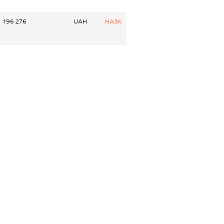
196 276
UAH
НАЗК