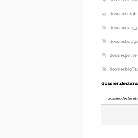
dossier.singl
dossier.non_p
dossier.budg
dossier.palne
dossier.bigT
dossier.declara
dossier.declara