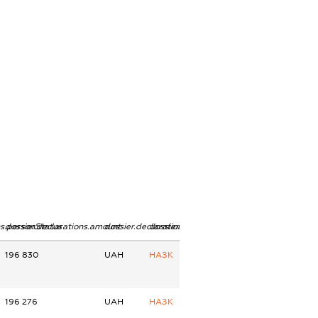
ns.personStatus
dossier.declarations.amount
dossier.declarations.currency
dossier.declarations.source
196 830
UAH
НАЗК
196 276
UAH
НАЗК