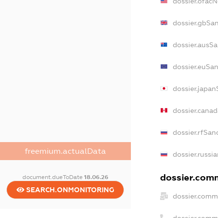
dossier.ofac
dossier.gbSa
dossier.ausS
dossier.euSa
dossier.japa
dossier.cana
dossier.rfSan
freemium.actualData
dossier.russi
dossier.comm
document.dueToDate
18.06.26
SEARCH.ONMONITORING
dossier.comm