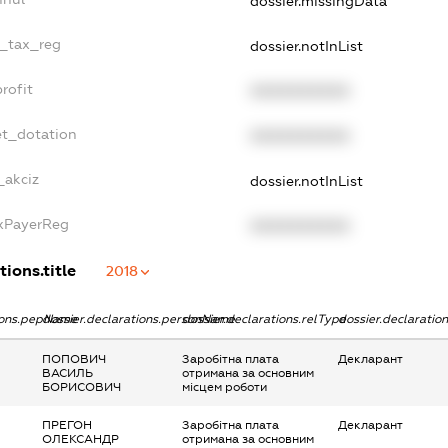
dossier.missingData
e_tax_reg
dossier.notInList
rofit
XXXXXXXXXX
et_dotation
XXXXXXXXXX
_akciz
dossier.notInList
axPayerReg
XXXXXXXXXX
tions.title
2018
tions.pepName
dossier.declarations.personName
dossier.declarations.relType
dossier.declaratio
ПОПОВИЧ
Заробітна плата
Декларант
ВАСИЛЬ
отримана за основним
БОРИСОВИЧ
місцем роботи
ПРЕГОН
Заробітна плата
Декларант
ОЛЕКСАНДР
отримана за основним