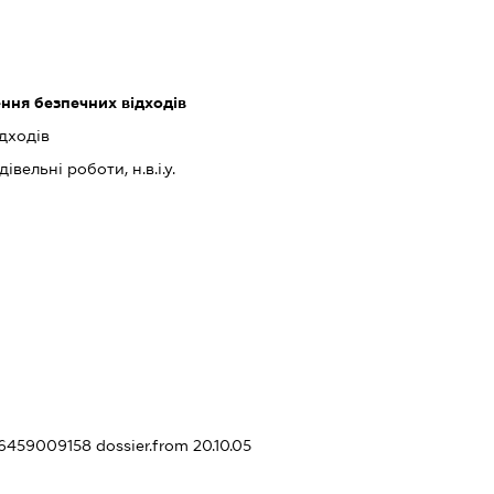
ння безпечних відходів
дходів
івельні роботи, н.в.і.у.
336459009158
dossier.from 20.10.05