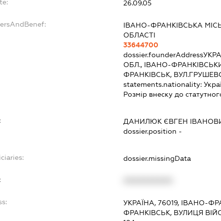
te:
26.09.05
dersAndBenef:
ІВАНО-ФРАНКІВСЬКА МІС
ОБЛАСТІ
33644700
dossier.founderAddress
УКРА
ОБЛ., ІВАНО-ФРАНКІВСЬКИ
ФРАНКІВСЬК, ВУЛ.ГРУШЕВ
statements.nationality:
Укра
Розмір внеску до статутног
:
ДАНИЛЮК ЄВГЕН ІВАНОВ
dossier.position -
ciaries:
dossier.missingData
:
XXXXXXXXXX
ss:
УКРАЇНА, 76019, ІВАНО-Ф
ФРАНКІВСЬК, ВУЛИЦЯ ВІЙ