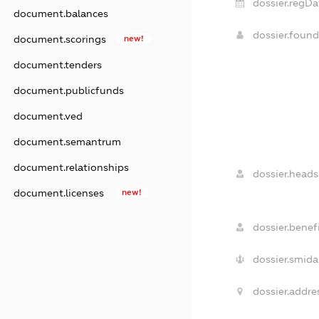
dossier.regDa
document.balances
dossier.foun
document.scorings
new!
document.tenders
document.publicfunds
document.ved
document.semantrum
document.relationships
dossier.heads
document.licenses
new!
dossier.benefi
dossier.smida
dossier.addre