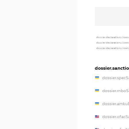
dossier.declarations.licen
dossier.declarations.lice
dossier.declarations.lice
dossier.sancti
dossier.spec
dossier.rnbo
dossier.amku
dossier.ofacS