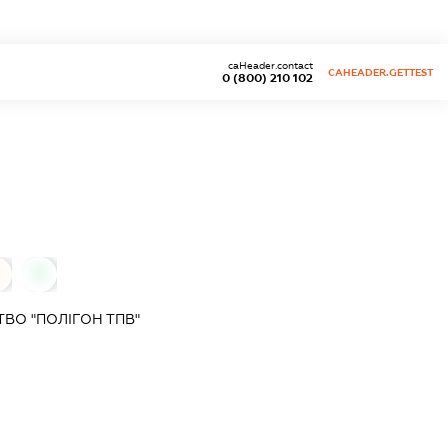
caHeader.contact
CAHEADER.GETTEST
0 (800) 210 102
0
0
ВО "ПОЛІГОН ТПВ"