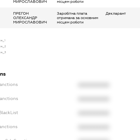
МИРОСЛАВОВИЧ
місцем роботи
ПРЕГОН
Заробітна плата
Декларант
ОЛЕКСАНДР
отримана за основним
МИРОСЛАВОВИЧ
місцем роботи
se_1
nse_2
nse_3
ons
Sanctions
XXXXXXXXXX
Sanctions
XXXXXXXXXX
BlackList
XXXXXXXXXX
anctions
XXXXXXXXXX