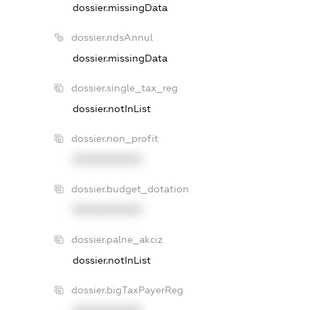
dossier.missingData
dossier.ndsAnnul
dossier.missingData
dossier.single_tax_reg
dossier.notInList
dossier.non_profit
XXXXXXXXXX
dossier.budget_dotation
XXXXXXXXXX
dossier.palne_akciz
dossier.notInList
dossier.bigTaxPayerReg