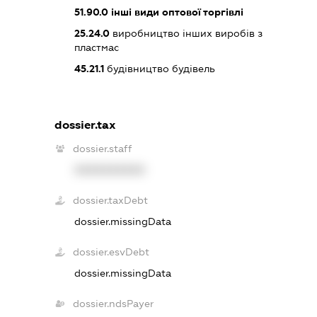
51.90.0
інші види оптової торгівлі
25.24.0
виробництво інших виробів з
пластмас
45.21.1
будівництво будівель
dossier.tax
dossier.staff
XXXXXXXXXX
dossier.taxDebt
dossier.missingData
dossier.esvDebt
dossier.missingData
dossier.ndsPayer