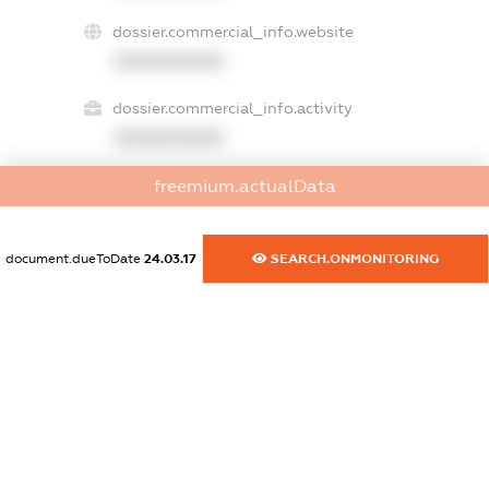
dossier.commercial_info.website
XXXXXXXXXX
dossier.commercial_info.activity
XXXXXXXXXX
freemium.actualData
freemium.exampleText_1
freemium.exampleText_2
document.dueToDate
24.03.17
SEARCH.ONMONITORING
freemium.anonymousPerSearch2
FREEMIUM.DETAILS
FREEMIUM.REGISTER