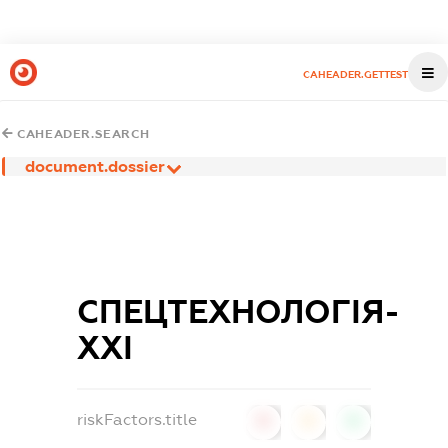
CAHEADER.GETTEST
CAHEADER.SEARCH
document.dossier
СПЕЦТЕХНОЛОГІЯ-
ХХІ
riskFactors.title
0
0
0