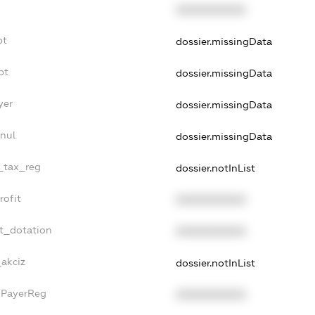
XXXXXXXXXX
bt
dossier.missingData
bt
dossier.missingData
yer
dossier.missingData
nnul
dossier.missingData
e_tax_reg
dossier.notInList
rofit
XXXXXXXXXX
et_dotation
XXXXXXXXXX
_akciz
dossier.notInList
axPayerReg
XXXXXXXXXX