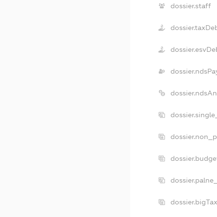
dossier.staff
dossier.taxDe
dossier.esvDe
dossier.ndsPa
dossier.ndsA
dossier.singl
dossier.non_p
dossier.budg
dossier.palne
dossier.bigT