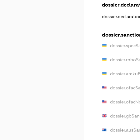
dossier.declarat
dossier.declarati
dossier.sanctio
dossier.specS
dossier.rnboS
dossier.amkuB
dossier.ofacS
dossier.ofac
dossier.gbSan
dossier.ausSa