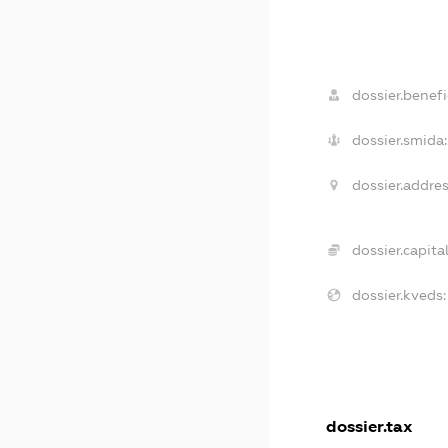
dossier.benefi
dossier.smida:
dossier.addres
dossier.capital
dossier.kveds:
dossier.tax