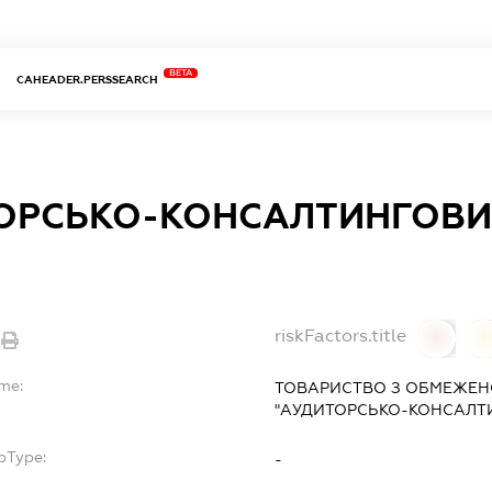
BETA
CAHEADER.PERSSEARCH
ОРСЬКО-КОНСАЛТИНГОВИ
riskFactors.title
0
ame:
ТОВАРИСТВО З ОБМЕЖЕН
"АУДИТОРСЬКО-КОНСАЛТИ
bType:
-