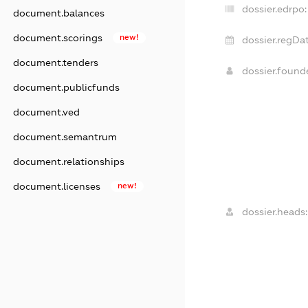
dossier.edrpo:
document.balances
document.scorings
new!
dossier.regDat
document.tenders
dossier.foun
document.publicfunds
document.ved
document.semantrum
document.relationships
document.licenses
new!
dossier.heads: