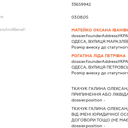
33659942
e:
03.08.05
dersAndBenef:
МАТЕЙКО ОКСАНА ІВАНІВ
dossier.founderAddress
УКРА
ОДЕСА, ВУЛИЦЯ МАРАЗЛІЇВ
Розмір внеску до статутног
РОГАТІНА ЛІДА ПЕТРІВНА
dossier.founderAddress
УКРА
ОДЕСА, ВУЛИЦЯ ПЕТРОВСЬ
Розмір внеску до статутног
ТКАЧУК ГАЛИНА ОЛЕКСАН
ПРИПИНЕННЯ АБО ЛІКВІД
dossier.position -
ТКАЧУК ГАЛИНА ОЛЕКСАН
ВІД ІМЕНІ ЮРИДИЧНОЇ ОС
ДОГОВОРИ ТОЩО (НЕ МАЄ
dossier.position -