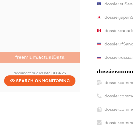
dossier.euSan
dossier.japan
dossier.canad
dossier.rfSan
freemium.actualData
dossier.russia
dossier.comme
document.dueToDate
01.04.23
SEARCH.ONMONITORING
dossier.comme
dossier.comme
dossier.comme
dossier.comme