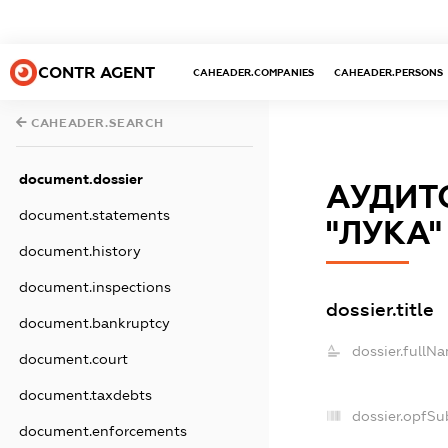
CONTR AGENT
CAHEADER.COMPANIES
CAHEADER.PERSONS
CAHEADER.SEARCH
document.dossier
АУДИТ
document.statements
"ЛУКА"
document.history
document.inspections
dossier.title
document.bankruptcy
dossier.fullN
document.court
document.taxdebts
dossier.opfSu
document.enforcements