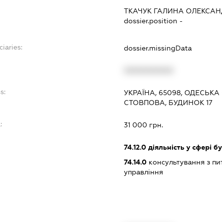
ТКАЧУК ГАЛИНА ОЛЕКСАН
dossier.position -
ciaries:
dossier.missingData
XXXXXXXXXX
s:
УКРАЇНА, 65098, ОДЕСЬКА
СТОВПОВА, БУДИНОК 17
:
31 000 грн.
74.12.0
діяльність у сфері б
74.14.0
консультування з пит
управління