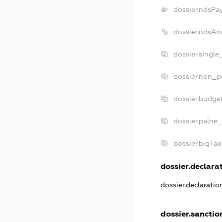
dossier.ndsPa
dossier.ndsAn
dossier.singl
dossier.non_p
dossier.budge
dossier.palne_
dossier.bigTa
dossier.declarat
dossier.declarati
dossier.sanctio