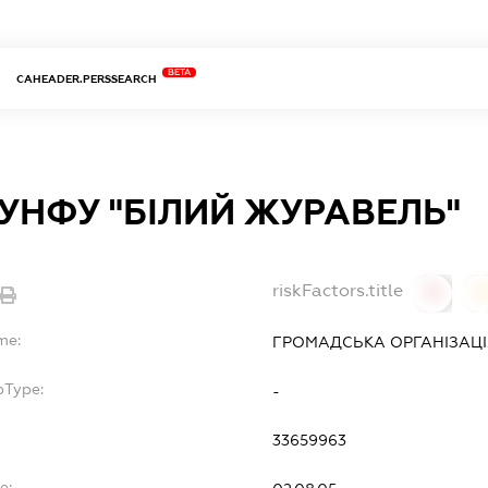
BETA
CAHEADER.PERSSEARCH
УНФУ "БІЛИЙ ЖУРАВЕЛЬ"
riskFactors.title
0
0
me:
ГРОМАДСЬКА ОРГАНІЗАЦІЯ
bType:
-
33659963
e: