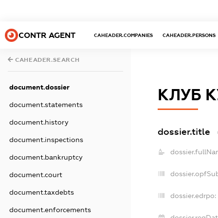
CONTR AGENT
CAHEADER.COMPANIES
CAHEADER.PERSONS
CAHEADER.SEARCH
document.dossier
КЛУБ К
document.statements
document.history
dossier.title
document.inspections
dossier.fullNa
document.bankruptcy
dossier.opfSu
document.court
document.taxdebts
dossier.edrpo:
document.enforcements
dossier.regDat