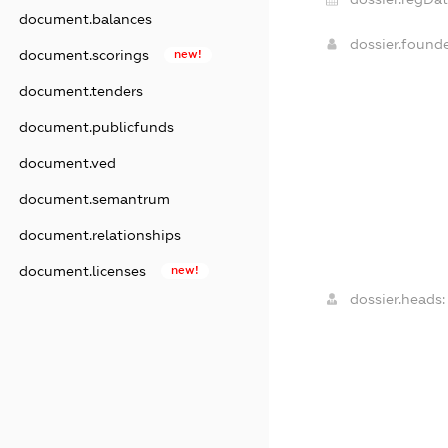
document.balances
dossier.found
document.scorings
new!
document.tenders
document.publicfunds
document.ved
document.semantrum
document.relationships
document.licenses
new!
dossier.heads: