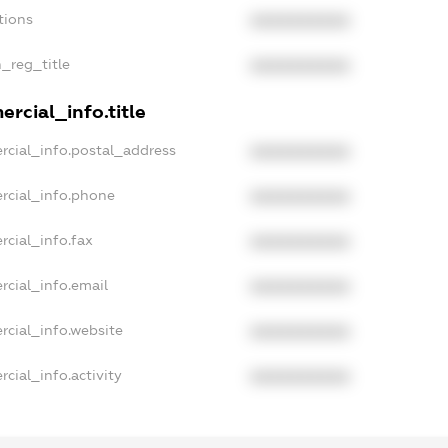
tions
XXXXXXXXXX
n_reg_title
XXXXXXXXXX
rcial_info.title
rcial_info.postal_address
XXXXXXXXXX
rcial_info.phone
XXXXXXXXXX
rcial_info.fax
XXXXXXXXXX
rcial_info.email
XXXXXXXXXX
rcial_info.website
XXXXXXXXXX
cial_info.activity
XXXXXXXXXX