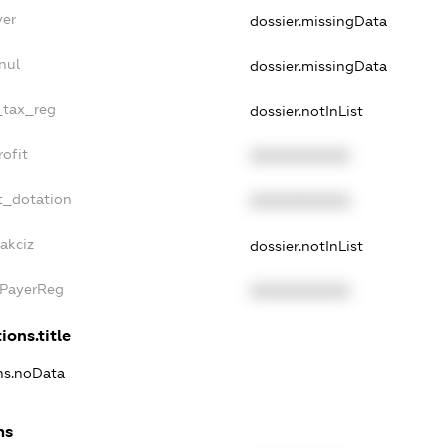
yer
dossier.missingData
nul
dossier.missingData
e_tax_reg
dossier.notInList
rofit
XXXXXXXXXX
t_dotation
XXXXXXXXXX
akciz
dossier.notInList
xPayerReg
XXXXXXXXXX
ions.title
ons.noData
ns