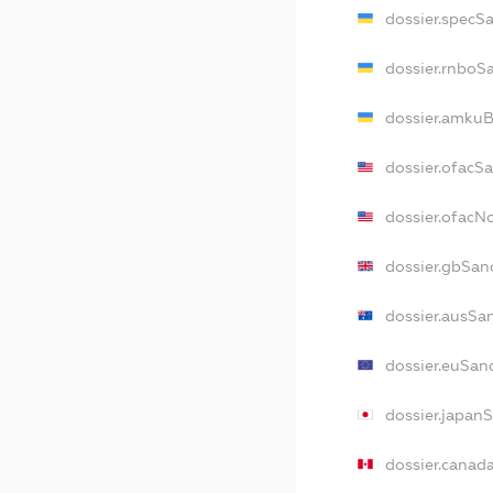
dossier.specS
dossier.rnboS
dossier.amkuB
dossier.ofacS
dossier.ofac
dossier.gbSan
dossier.ausSa
dossier.euSan
dossier.japan
dossier.canad