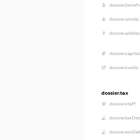
dossier.benefic
dossier.smida:
dossier.addres
dossier.capital
dossier.kveds:
dossier.tax
dossier.staff
dossier.taxDe
dossier.esvDe