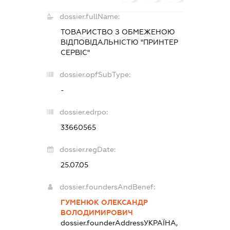
dossier.fullName:
ТОВАРИСТВО З ОБМЕЖЕНОЮ
ВІДПОВІДАЛЬНІСТЮ "ПРИНТЕР
СЕРВІС"
dossier.opfSubType:
-
dossier.edrpo:
33660565
dossier.regDate:
25.07.05
dossier.foundersAndBenef:
ГУМЕНЮК ОЛЕКСАНДР
ВОЛОДИМИРОВИЧ
dossier.founderAddress
УКРАЇНА,