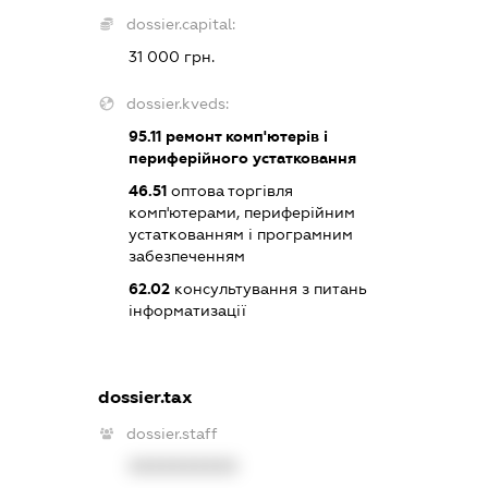
dossier.capital:
31 000 грн.
dossier.kveds:
95.11
ремонт комп'ютерів і
периферійного устатковання
46.51
оптова торгівля
комп'ютерами, периферійним
устаткованням і програмним
забезпеченням
62.02
консультування з питань
інформатизації
dossier.tax
dossier.staff
XXXXXXXXXX