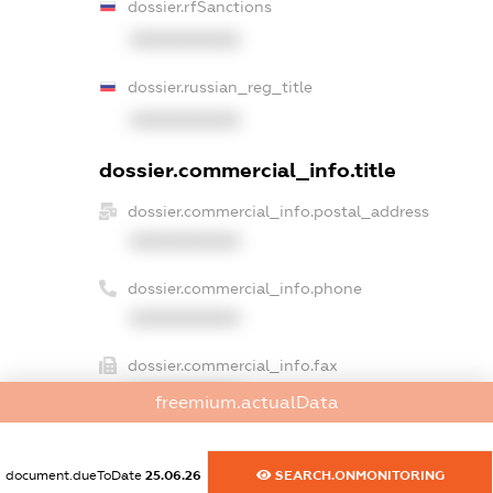
dossier.rfSanctions
XXXXXXXXXX
dossier.russian_reg_title
XXXXXXXXXX
dossier.commercial_info.title
dossier.commercial_info.postal_address
XXXXXXXXXX
dossier.commercial_info.phone
XXXXXXXXXX
dossier.commercial_info.fax
XXXXXXXXXX
freemium.actualData
dossier.commercial_info.email
XXXXXXXXXX
document.dueToDate
25.06.26
SEARCH.ONMONITORING