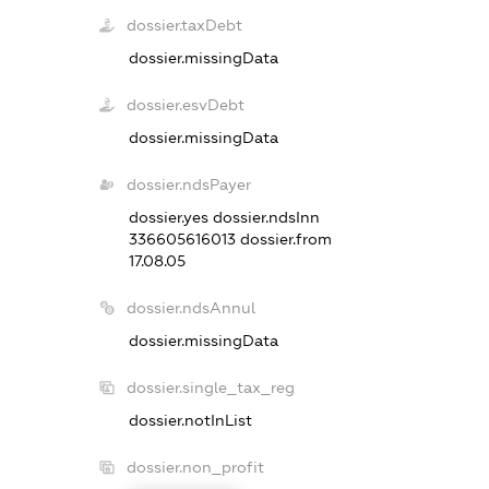
dossier.taxDebt
dossier.missingData
dossier.esvDebt
dossier.missingData
dossier.ndsPayer
dossier.yes
dossier.ndsInn
336605616013
dossier.from
17.08.05
dossier.ndsAnnul
dossier.missingData
dossier.single_tax_reg
dossier.notInList
dossier.non_profit