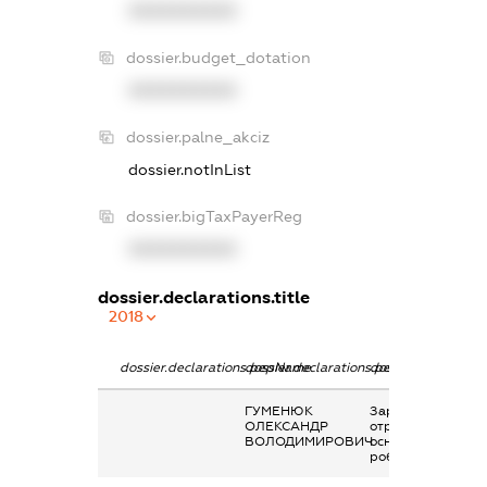
XXXXXXXXXX
dossier.budget_dotation
XXXXXXXXXX
dossier.palne_akciz
dossier.notInList
dossier.bigTaxPayerReg
XXXXXXXXXX
dossier.declarations.title
2018
dossier.declarations.pepName
dossier.declarations.personName
dossier.declaratio
ГУМЕНЮК
Заробітна плата
ОЛЕКСАНДР
отримана за
ВОЛОДИМИРОВИЧ
основним місцем
роботи