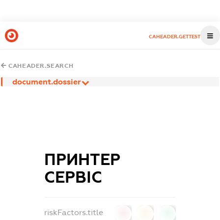
CAHEADER.GETTEST
CAHEADER.SEARCH
document.dossier
ПРИНТЕР
СЕРВІС
riskFactors.title
0
0
0